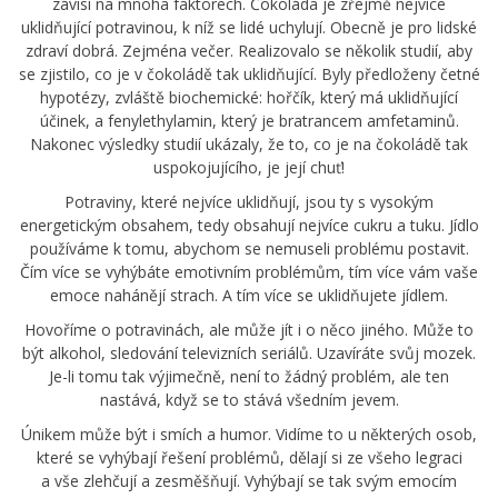
závisí na mnoha faktorech. Čokoláda je zřejmě nejvíce
uklidňující potravinou, k níž se lidé uchylují. Obecně je pro lidské
zdraví dobrá. Zejména večer. Realizovalo se několik studií, aby
se zjistilo, co je v čokoládě tak uklidňující. Byly předloženy četné
hypotézy, zvláště biochemické: hořčík, který má uklidňující
účinek, a fenylethylamin, který je bratrancem amfetaminů.
Nakonec výsledky studií ukázaly, že to, co je na čokoládě tak
uspokojujícího, je její chuť!
Potraviny, které nejvíce uklidňují, jsou ty s vysokým
energetickým obsahem, tedy obsahují nejvíce cukru a tuku. Jídlo
používáme k tomu, abychom se nemuseli problému postavit.
Čím více se vyhýbáte emotivním problémům, tím více vám vaše
emoce nahánějí strach. A tím více se uklidňujete jídlem.
Hovoříme o potravinách, ale může jít i o něco jiného. Může to
být alkohol, sledování televizních seriálů. Uzavíráte svůj mozek.
Je-li tomu tak výjimečně, není to žádný problém, ale ten
nastává, když se to stává všedním jevem.
Únikem může být i smích a humor. Vidíme to u některých osob,
které se vyhýbají řešení problémů, dělají si ze všeho legraci
a vše zlehčují a zesměšňují. Vyhýbají se tak svým emocím