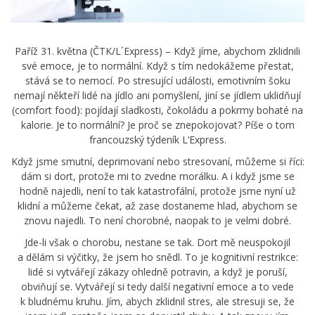
Paříž 31. května (ČTK/L´Express) – Když jíme, abychom zklidnili
své emoce, je to normální. Když s tím nedokážeme přestat,
stává se to nemocí. Po stresující události, emotivním šoku
nemají někteří lidé na jídlo ani pomyšlení, jiní se jídlem uklidňují
(comfort food): pojídají sladkosti, čokoládu a pokrmy bohaté na
kalorie. Je to normální? Je proč se znepokojovat? Píše o tom
francouzský týdeník L’Express.
Když jsme smutní, deprimovaní nebo stresovaní, můžeme si říci:
dám si dort, protože mi to zvedne morálku. A i když jsme se
hodně najedli, není to tak katastrofální, protože jsme nyní už
klidní a můžeme čekat, až zase dostaneme hlad, abychom se
znovu najedli. To není chorobné, naopak to je velmi dobré.
Jde-li však o chorobu, nestane se tak. Dort mě neuspokojil
a dělám si výčitky, že jsem ho snědl. To je kognitivní restrikce:
lidé si vytvářejí zákazy ohledně potravin, a když je poruší,
obviňují se. Vytvářejí si tedy další negativní emoce a to vede
k bludnému kruhu. Jím, abych zklidnil stres, ale stresuji se, že