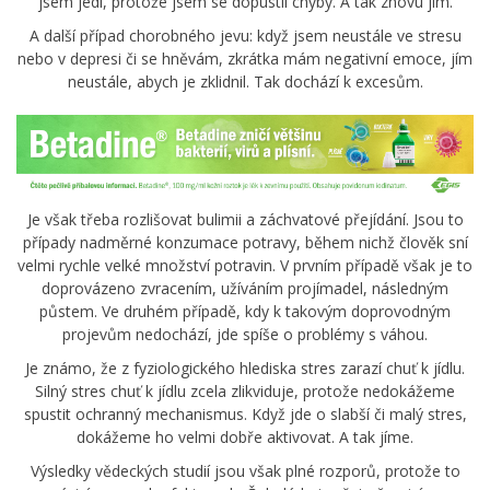
jsem jedl, protože jsem se dopustil chyby. A tak znovu jím.
A další případ chorobného jevu: když jsem neustále ve stresu
nebo v depresi či se hněvám, zkrátka mám negativní emoce, jím
neustále, abych je zklidnil. Tak dochází k excesům.
Je však třeba rozlišovat bulimii a záchvatové přejídání. Jsou to
případy nadměrné konzumace potravy, během nichž člověk sní
velmi rychle velké množství potravin. V prvním případě však je to
doprovázeno zvracením, užíváním projímadel, následným
půstem. Ve druhém případě, kdy k takovým doprovodným
projevům nedochází, jde spíše o problémy s váhou.
Je známo, že z fyziologického hlediska stres zarazí chuť k jídlu.
Silný stres chuť k jídlu zcela zlikviduje, protože nedokážeme
spustit ochranný mechanismus. Když jde o slabší či malý stres,
dokážeme ho velmi dobře aktivovat. A tak jíme.
Výsledky vědeckých studií jsou však plné rozporů, protože to