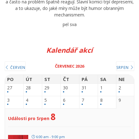
a často na problém špatně reagují. Slavní komici trpí depresemi,
a to ukazuje, do jaké míry může být humor obranným
mechanismem.
pel sva
Kalendář akcí
ČERVENEC 2026
ČERVEN
SRPEN
PO
ÚT
ST
ČT
PÁ
SA
NE
27
28
29
30
31
1
2
3
4
5
6
7
8
9
8
Události pro Srpen
6:00 am - 9:00 pm