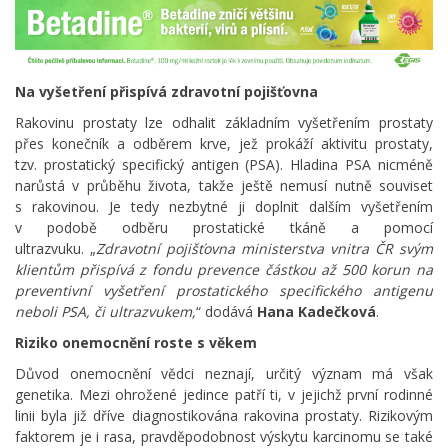
Na vyšetření přispívá zdravotní pojišťovna
Rakovinu prostaty lze odhalit základním vyšetřením prostaty
přes konečník a odběrem krve, jež prokáží aktivitu prostaty,
tzv. prostatický specifický antigen (PSA). Hladina PSA nicméně
narůstá v průběhu života, takže ještě nemusí nutně souviset
s rakovinou. Je tedy nezbytné ji doplnit dalším vyšetřením
v podobě odběru prostatické tkáně a pomocí
ultrazvuku. „
Zdravotní pojišťovna ministerstva vnitra ČR svým
klientům přispívá z fondu prevence částkou až 500 korun na
preventivní vyšetření prostatického specifického antigenu
neboli PSA, či ultrazvukem,
“ dodává
Hana Kadečková
.
Riziko onemocnění roste s věkem
Důvod onemocnění vědci neznají, určitý význam má však
genetika. Mezi ohrožené jedince patří ti, v jejichž první rodinné
linii byla již dříve diagnostikována rakovina prostaty. Rizikovým
faktorem je i rasa, pravděpodobnost výskytu karcinomu se také