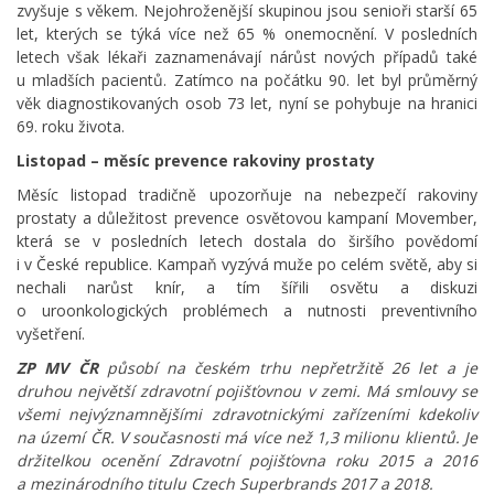
zvyšuje s věkem. Nejohroženější skupinou jsou senioři starší 65
let, kterých se týká více než 65 % onemocnění. V posledních
letech však lékaři zaznamenávají nárůst nových případů také
u mladších pacientů. Zatímco na počátku 90. let byl průměrný
věk diagnostikovaných osob 73 let, nyní se pohybuje na hranici
69. roku života.
Listopad – měsíc prevence rakoviny prostaty
Měsíc listopad tradičně upozorňuje na nebezpečí rakoviny
prostaty a důležitost prevence osvětovou kampaní Movember,
která se v posledních letech dostala do širšího povědomí
i v České republice. Kampaň vyzývá muže po celém světě, aby si
nechali narůst knír, a tím šířili osvětu a diskuzi
o uroonkologických problémech a nutnosti preventivního
vyšetření.
ZP MV ČR
působí na českém trhu nepřetržitě 26 let a je
druhou největší zdravotní pojišťovnou v zemi. Má smlouvy se
všemi nejvýznamnějšími zdravotnickými zařízeními kdekoliv
na území ČR. V současnosti má více než 1,3 milionu klientů. Je
držitelkou ocenění Zdravotní pojišťovna roku 2015 a 2016
a mezinárodního titulu Czech Superbrands 2017 a 2018.