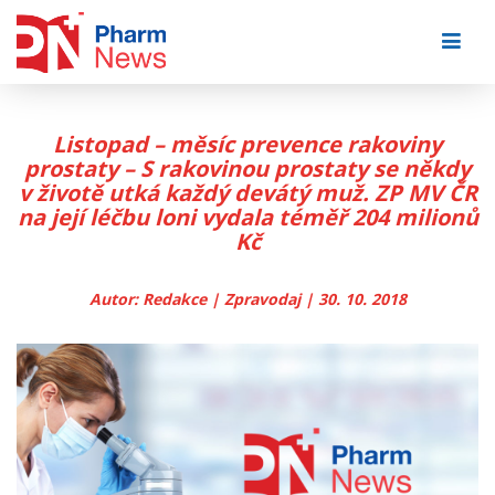
Skip
to
content
Listopad – měsíc prevence rakoviny
prostaty – S rakovinou prostaty se někdy
v životě utká každý devátý muž. ZP MV ČR
na její léčbu loni vydala téměř 204 milionů
Kč
Autor: Redakce | Zpravodaj | 30. 10. 2018