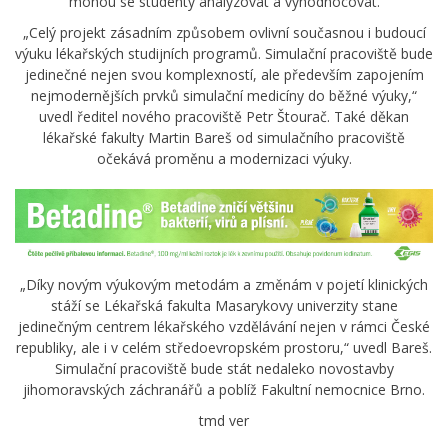
mohou se studenty analyzovat a vyhodnocovat.
„Celý projekt zásadním způsobem ovlivní současnou i budoucí
výuku lékařských studijních programů. Simulační pracoviště bude
jedinečné nejen svou komplexností, ale především zapojením
nejmodernějších prvků simulační medicíny do běžné výuky,“
uvedl ředitel nového pracoviště Petr Štourač. Také děkan
lékařské fakulty Martin Bareš od simulačního pracoviště
očekává proměnu a modernizaci výuky.
„Díky novým výukovým metodám a změnám v pojetí klinických
stáží se Lékařská fakulta Masarykovy univerzity stane
jedinečným centrem lékařského vzdělávání nejen v rámci České
republiky, ale i v celém středoevropském prostoru,“ uvedl Bareš.
Simulační pracoviště bude stát nedaleko novostavby
jihomoravských záchranářů a poblíž Fakultní nemocnice Brno.
tmd ver