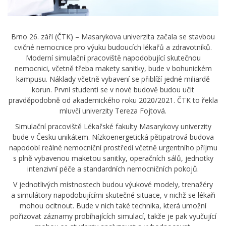
Brno 26. září (ČTK) – Masarykova univerzita začala se stavbou
cvičné nemocnice pro výuku budoucích lékařů a zdravotníků.
Moderní simulační pracoviště napodobující skutečnou
nemocnici, včetně třeba makety sanitky, bude v bohunickém
kampusu. Náklady včetně vybavení se přiblíží jedné miliardě
korun. První studenti se v nové budově budou učit
pravděpodobně od akademického roku 2020/2021. ČTK to řekla
mluvčí univerzity Tereza Fojtová.
Simulační pracoviště Lékařské fakulty Masarykovy univerzity
bude v Česku unikátem. Nízkoenergetická pětipatrová budova
napodobí reálné nemocniční prostředí včetně urgentního příjmu
s plně vybavenou maketou sanitky, operačních sálů, jednotky
intenzivní péče a standardních nemocničních pokojů.
V jednotlivých místnostech budou výukové modely, trenažéry
a simulátory napodobujícími skutečné situace, v nichž se lékaři
mohou ocitnout. Bude v nich také technika, která umožní
pořizovat záznamy probíhajících simulací, takže je pak vyučující