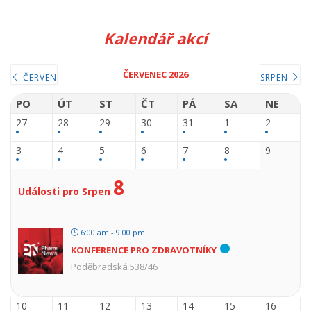
Kalendář akcí
ČERVENEC 2026
ČERVEN
SRPEN
PO
ÚT
ST
ČT
PÁ
SA
NE
27
28
29
30
31
1
2
3
4
5
6
7
8
9
8
Události pro Srpen
6:00 am - 9:00 pm
KONFERENCE PRO ZDRAVOTNÍKY
Poděbradská 538/46
10
11
12
13
14
15
16