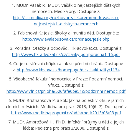
1. MUDr. Vašák R.: MUDr. Vašák o nejčastějších dětských
nemocech. Medixa.org. Dostupné z:
http://cs.medixa.org/rozhovor-s-lekarem/mudr-vasak-o-
nejcastejsich-detskych-nemocech
2. Fabichová K.: Jesle, školky a imunita dětí. Dostupné z:
http://www.evalabusova.cz/ordinace/jesle.php
3. Poradna: Otázky a odpovědi. Hk-advokat.cz. Dostupné z:
http://www.hk-advokat.cz/cz/clanky-pdf/poradna1-16.pdf
4. Co je to střevní chřipka a jak se před ni chránit. Dostupné
z:
http://www.khsova.cz/homepage/detail-aktuality/1134
5. Všeobecná fakultní nemocnice v Praze: Podzimní nemoci.
Vfn.cz. Dostupné z:
http://www.vfn.cz/priloha/526fafe0be51c/podzimni-nemoci.pdf
6. MUDr. Bruthansová P. a kol.: Jak na bolesti v krku v jarních
a letních měsících. Medicína pro praxi 2013; 10(6–7). Dostupné z:
http://www.medicinapropraxi.cz/pdfs/med/2013/06/03.pdf
7. MUDr. Ambrožová H., Ph.D.: Infekční průjmy u dětí a jejich
léčba: Pediatrie pro praxi 3/2006. Dostupné z: