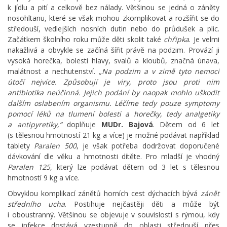
k jídlu a pití a celkově bez nálady. Většinou se jedná o záněty
nosohltanu, které se však mohou zkomplikovat a rozšířit se do
středouší, vedlejších nosních dutin nebo do průdušek a plic.
Začátkem školního roku může děti skolit také
chřipka
. Je velmi
nakažlivá a obvykle se začíná šířit právě na podzim. Provází ji
vysoká horečka, bolesti hlavy, svalů a kloubů, značná únava,
malátnost a nechutenství.
„Na podzim a v zimě tyto nemoci
útočí nejvíce. Způsobují je viry, proto jsou proti nim
antibiotika neúčinná. Jejich podání by naopak mohlo uškodit
dalším oslabením organismu. Léčíme tedy pouze symptomy
pomocí léků na tlumení bolesti a horečky, tedy analgetiky
a antipyretiky,“
doplňuje
MUDr. Bajová
. Dětem od 6 let
(s tělesnou hmotností 21 kg a více) je možné podávat například
tablety
Paralen 500
, je však potřeba dodržovat doporučené
dávkování dle věku a hmotnosti dítěte. Pro mladší je vhodný
Paralen 125
, který lze podávat dětem od 3 let s tělesnou
hmotností 9 kg a více.
Obvyklou komplikací zánětů horních cest dýchacích bývá
zánět
středního ucha
. Postihuje nejčastěji děti a může být
i oboustranný. Většinou se objevuje v souvislosti s rýmou, kdy
se infekce dostává vzestupně do oblasti středouší přes