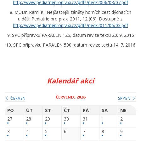
http://www.pediatriepropraxi.cz/pdfs/ped/2006/03/07.pdf
8. MUDr. Rami K.: Nejčastější záněty horních cest dýchacích
u dětí. Pediatrie pro praxi 2011, 12 (06). Dostupné z:
http://www.pediatriepropraxi.cz/pdfs/ped/2011/06/03.pdf
9. SPC přípravku PARALEN 125, datum revize textu 20. 9. 2016
10. SPC přípravku PARALEN 500, datum revize textu 14. 7. 2016
Kalendář akcí
ČERVENEC 2026
ČERVEN
SRPEN
PO
ÚT
ST
ČT
PÁ
SA
NE
27
28
29
30
31
1
2
3
4
5
6
7
8
9