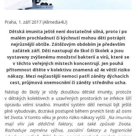
Praha, 1. září 2017 (Allmedia4U)
Dětská imunita ještě není dostatečné silná, proto i po
malém prochladnutí či kýchnutí mohou děti potrápit
nejrůznější obtíže. Zátěžovým obdobím je především
začátek září. Děti nastupují do škol či školek a jsou
vystaveny zvýšenému množství bakterií a virů, které se
v těchto veřejných místech koncentrují. Jen pouhá
přítomnost dítěte v kolektivu znamená až 4x větší riziko
nákazy. Mezi nejčastější nemoci patří záněty dýchacích
cest, průjmová onemocnění či záněty středního ucha.
Nástup do školy je vždy zkouškou dětské imunity, protože
v dětských kolektivech a uzavřených prostorách se infekce šíří
opravdu velmi snadno. Imunitní systém dětí nemusí být ještě
plně vybudován, dozrává postupně během prvních šesti až osmi
let života. V tomto věku je proto riziko nákazy vyšší.
Na imunitu
„
mají vliv jak dědičné faktory, tak také způsob života.
Rozhoduje zejména výživa, sociální faktory a hygienické