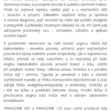
sluchovou trubici a postupně dochází k uzávěru sluchové trubice.
Přidá se zvýšená teplota, neklid, pláč a u nejmenších dětí
i zvracení a průjem. Základem úspěšné léčby je správná
a včasná diagnóza, jejíž součástí by mělo být podání analgetik
a antipyretik a přikládání studených obkladů na uši. Při rýmě pak
udržujeme průchodný nos – smrkáním, odsátím a aplikací
nosních kapek.
K podzimním nemocem se řadí rovněž
angína
. Může být
bakteriálního i virového původu, přičemž jejím nejčastějším
původcem bývají bakterie zvané streptokoky. Jde o kapénkovou
infekci, přenáší se tedy vzduchem, a to nejčastěji při kašli.
Angínu bakteriálního původu provází bolest v krku, obtíže
při polykání, bolest hlavy, celková únava, horečka a v počátku
může být i zimnice. Typické je zarudnutí v krku a zduřelé
a překrvené mandle. Je třeba onemocnění nepodceňovat a včas
zahájit léčbu analgetiky/antipyretiky a antibiotiky. Důležitý je
i klid na lůžku a podávání kašovité stravy. Pozdní léčba či
přechozená angína totiž může vést k vážným zdravotním
komplikacím.
PARALEN
®
500 a PARALEN
®
125 jsou volně prodejné léky