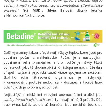
návyky v rodině. Děti často neumí správně smrkat, nejsou
vedeny k mytí rukou apod., což k samotnému šíření infekce
přispívá,“
říká
MUDr. Silvia Bajová
, dětská lékařka
z Nemocnice Na Homolce.
Další významný faktor představují výkyvy teplot, které jsou pro
podzimní počasí charakteristické. Počasí je s nastupujícím
podzimem velmi proměnlivé, a pro rodiče je někdy těžké
odhadnout, jak dítě vhodně obléci. K nástupu nemoci může dále
přispět i zvýšená psychická zátěž dítěte spojená se začátkem
školního roku. Stresovaný organismus je náchylnější
k onemocnění, protože nedochází k dostatečné tvorbě látek
ovlivňujících jeho obranyschopnost.
Nejčastějšími infekčními virovými onemocněními u dětí jsou
záněty horních dýchacích cest
. Ty mívají mírnější průběh. Děti
trápí rýma, kašel, teplota až horečka, jsou neklidné, bez chuti