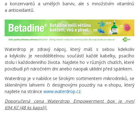
a konzervantů a umělých barviv, ale s množstvím vitamínů
a antioxidantů.
Waterdrop je zdravý nápoj, který máš s sebou kdekoliv
a kdykoliv. Je neoddělitelnou součástí každé kabelky, psacího
stolu i každodenního života. Najdete ho v různých chutích, které
povzbudí při náročném dni anebo naopak uklidní před spánkem.
Waterdrop je v nabídce se širokým sortimentem mikrodrinků, se
skleněnými lahvemi či designovými pouzdry na e-shopu, který
najdete na stránce
www.waterdrop.cz
.
Doporučená cena Waterdrop Empowerment box je nyní
694 Kč (48 ks kapslí).