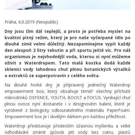
Praha, 6.6.2019 (Neopublic)
Dny jsou čím dál teplejší, a proto je potřeba myslet na
kvalitní pitný režim, který je pro naše vyčerpané tělo po
dlouhé zimě velmi důležitý. Nezapomínejme vypít každý
den alespoň 2 litry tekutin a při sportu ještě víc. Pro náš
organismus je nejvhodnější voda, kterou si nyní můžeme
oživit s Waterdropem. Tato malá kostka dodá každé
sklenici vody lahodnou chuť plnou botanických výtažků
a extraktů ze superpotravin z celého světa.
Na dlouhé horké dny je připravený jedinečný Waterdrop
empowerment box, který obsahuje téměř všechny příchutě
mikrodrinků DEFENCE, YOUTH, BOOST a FOCUS. Vynikající chuť
plnou ovoce nyní dostanete i v designovém balení, které je
vyrobené z biologicky odbouratelného materiálu PaperFoam.
Empowerment box je i skvělým dárkem pro každou příležitost.
Waterdrop představuje především úžasnou myšlenku a velké
odhodlávání změnit způsob pití vody bez cukru, plastů