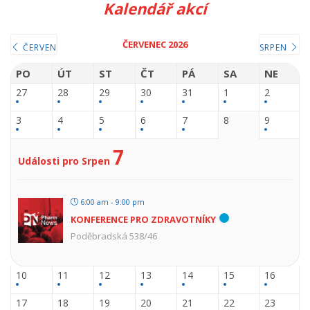
Kalendář akcí
ČERVENEC 2026
ČERVEN
SRPEN
PO
ÚT
ST
ČT
PÁ
SA
NE
27
28
29
30
31
1
2
3
4
5
6
7
8
9
7
Události pro Srpen
6:00 am - 9:00 pm
KONFERENCE PRO ZDRAVOTNÍKY
Poděbradská 538/46
10
11
12
13
14
15
16
17
18
19
20
21
22
23