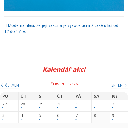
Moderna hlásí, že její vakcína je vysoce účinná také u lidí od
12 do 17 let
Kalendář akcí
ČERVENEC 2026
ČERVEN
SRPEN
PO
ÚT
ST
ČT
PÁ
SA
NE
27
28
29
30
31
1
2
3
4
5
6
7
8
9