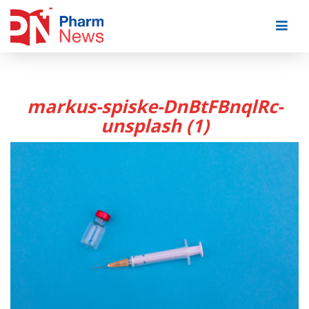
Skip
to
content
markus-spiske-DnBtFBnqlRc-
unsplash (1)