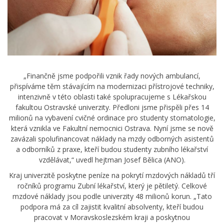
„Finančně jsme podpořili vznik řady nových ambulancí,
přispíváme těm stávajícím na modernizaci přístrojové techniky,
intenzivně v této oblasti také spolupracujeme s Lékařskou
fakultou Ostravské univerzity. Předloni jsme přispěli přes 14
milionů na vybavení cvičné ordinace pro studenty stomatologie,
která vznikla ve Fakultní nemocnici Ostrava. Nyní jsme se nově
zavázali spolufinancovat náklady na mzdy odborných asistentů
a odborníků z praxe, kteří budou studenty zubního lékařství
vzdělávat,“ uvedl hejtman Josef Bělica (ANO).
Kraj univerzitě poskytne peníze na pokrytí mzdových nákladů tří
ročníků programu Zubní lékařství, který je pětiletý. Celkové
mzdové náklady jsou podle univerzity 48 milionů korun. „Tato
podpora má za cíl zajistit kvalitní absolventy, kteří budou
pracovat v Moravskoslezském kraji a poskytnou