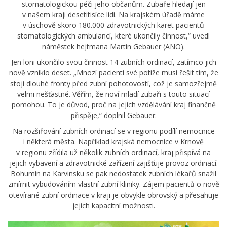
stomatologickou péči jeho občanům. Zubaře hledají jen
v našem kraji desetitisíce lidí. Na krajském úřadě máme
v úschově skoro 180.000 zdravotnických karet pacientů
stomatologických ambulancí, které ukončily činnost,“ uvedl
náměstek hejtmana Martin Gebauer (ANO).
Jen loni ukončilo svou činnost 14 zubních ordinací, zatímco jich
nově vzniklo deset. „Mnozí pacienti své potíže musí řešit tím, že
stojí dlouhé fronty před zubní pohotovostí, což je samozřejmě
velmi nešťastné. Věřím, že noví mladí zubaři s touto situací
pomohou. To je důvod, proč na jejich vzdělávání kraj finančně
přispěje,“ doplnil Gebauer.
Na rozšiřování zubních ordinací se v regionu podílí nemocnice
i některá města. Například krajská nemocnice v Krnově
v regionu zřídila už několik zubních ordinací, kraj přispívá na
jejich vybavení a zdravotnické zařízení zajišťuje provoz ordinací.
Bohumín na Karvinsku se pak nedostatek zubních lékařů snažil
zmírnit vybudováním vlastní zubní kliniky. Zájem pacientů o nově
otevírané zubní ordinace v kraji je obvykle obrovský a přesahuje
jejich kapacitní možnosti.