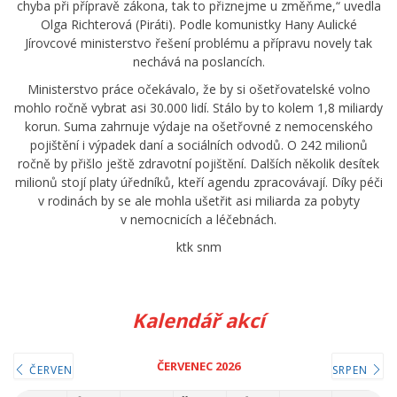
chyba při přípravě zákona, tak to přiznejme u změňme,“ uvedla
Olga Richterová (Piráti). Podle komunistky Hany Aulické
Jírovcové ministerstvo řešení problému a přípravu novely tak
nechává na poslancích.
Ministerstvo práce očekávalo, že by si ošetřovatelské volno
mohlo ročně vybrat asi 30.000 lidí. Stálo by to kolem 1,8 miliardy
korun. Suma zahrnuje výdaje na ošetřovné z nemocenského
pojištění i výpadek daní a sociálních odvodů. O 242 milionů
ročně by přišlo ještě zdravotní pojištění. Dalších několik desítek
milionů stojí platy úředníků, kteří agendu zpracovávají. Díky péči
v rodinách by se ale mohla ušetřit asi miliarda za pobyty
v nemocnicích a léčebnách.
ktk snm
Kalendář akcí
ČERVENEC 2026
ČERVEN
SRPEN