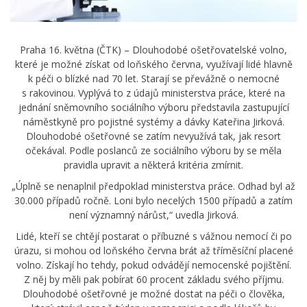
Praha 16. května (ČTK) – Dlouhodobé ošetřovatelské volno,
které je možné získat od loňského června, využívají lidé hlavně
k péči o blízké nad 70 let. Starají se převážně o nemocné
s rakovinou. Vyplývá to z údajů ministerstva práce, které na
jednání sněmovního sociálního výboru představila zastupující
náměstkyně pro pojistné systémy a dávky Kateřina Jirková.
Dlouhodobé ošetřovné se zatím nevyužívá tak, jak resort
očekával. Podle poslanců ze sociálního výboru by se měla
pravidla upravit a některá kritéria zmírnit.
„Úplně se nenaplnil předpoklad ministerstva práce. Odhad byl až
30.000 případů ročně. Loni bylo necelých 1500 případů a zatím
není významný nárůst,“ uvedla Jirková.
Lidé, kteří se chtějí postarat o příbuzné s vážnou nemocí či po
úrazu, si mohou od loňského června brát až tříměsíční placené
volno. Získají ho tehdy, pokud odvádějí nemocenské pojištění.
Z něj by měli pak pobírat 60 procent základu svého příjmu.
Dlouhodobé ošetřovné je možné dostat na péči o člověka,