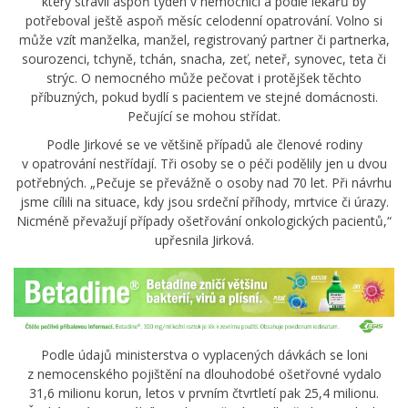
který strávil aspoň týden v nemocnici a podle lékařů by
potřeboval ještě aspoň měsíc celodenní opatrování. Volno si
může vzít manželka, manžel, registrovaný partner či partnerka,
sourozenci, tchyně, tchán, snacha, zeť, neteř, synovec, teta či
strýc. O nemocného může pečovat i protějšek těchto
příbuzných, pokud bydlí s pacientem ve stejné domácnosti.
Pečující se mohou střídat.
Podle Jirkové se ve většině případů ale členové rodiny
v opatrování nestřídají. Tři osoby se o péči podělily jen u dvou
potřebných. „Pečuje se převážně o osoby nad 70 let. Při návrhu
jsme cílili na situace, kdy jsou srdeční příhody, mrtvice či úrazy.
Nicméně převažují případy ošetřování onkologických pacientů,“
upřesnila Jirková.
Podle údajů ministerstva o vyplacených dávkách se loni
z nemocenského pojištění na dlouhodobé ošetřovné vydalo
31,6 milionu korun, letos v prvním čtvrtletí pak 25,4 milionu.