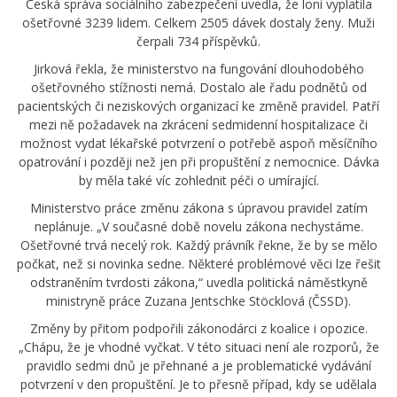
Česká správa sociálního zabezpečení uvedla, že loni vyplatila
ošetřovné 3239 lidem. Celkem 2505 dávek dostaly ženy. Muži
čerpali 734 příspěvků.
Jirková řekla, že ministerstvo na fungování dlouhodobého
ošetřovného stížnosti nemá. Dostalo ale řadu podnětů od
pacientských či neziskových organizací ke změně pravidel. Patří
mezi ně požadavek na zkrácení sedmidenní hospitalizace či
možnost vydat lékařské potvrzení o potřebě aspoň měsíčního
opatrování i později než jen při propuštění z nemocnice. Dávka
by měla také víc zohlednit péči o umírající.
Ministerstvo práce změnu zákona s úpravou pravidel zatím
neplánuje. „V současné době novelu zákona nechystáme.
Ošetřovné trvá necelý rok. Každý právník řekne, že by se mělo
počkat, než si novinka sedne. Některé problémové věci lze řešit
odstraněním tvrdosti zákona,“ uvedla politická náměstkyně
ministryně práce Zuzana Jentschke Stöcklová (ČSSD).
Změny by přitom podpořili zákonodárci z koalice i opozice.
„Chápu, že je vhodné vyčkat. V této situaci není ale rozporů, že
pravidlo sedmi dnů je přehnané a je problematické vydávání
potvrzení v den propuštění. Je to přesně případ, kdy se udělala