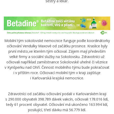
sestry a lékař.
Mobilní tým sokolovské nemocnice funguje podle koordinátorky
očkování Vendulky Maxové od začátku prosince. Kraslice byly
první město,ve kterém tým očkoval. Zájem mají především
velké firmy a sociální služby na Sokolovsku. Zdravotníci už
očkovali například zaměstnance Sokolovské uhelné či věznice
v Kynšperku nad Ohří. Činnost mobilního týmu bude pokračovat
i v příštím roce. Očkovací mobilní tým v kraji zajišťuje
i Karlovarská krajská nemocnice.
Zdravotníci od začátku očkování podali v Karlovarském kraji
s 290.000 obyvateli 398.789 dávek vakcín, očkovali 178.016 lidí,
tedy 61 procent obyvatel. Očkování má ukončeno 163.994 lidí,
posilující, třetí dávku má 56.779 lidí.