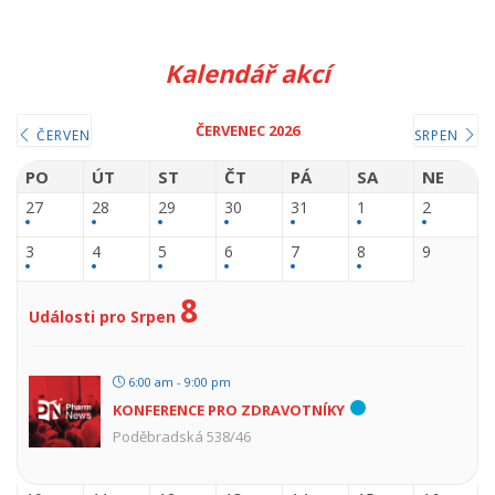
Kalendář akcí
ČERVENEC 2026
ČERVEN
SRPEN
PO
ÚT
ST
ČT
PÁ
SA
NE
27
28
29
30
31
1
2
3
4
5
6
7
8
9
8
Události pro Srpen
6:00 am - 9:00 pm
KONFERENCE PRO ZDRAVOTNÍKY
Poděbradská 538/46