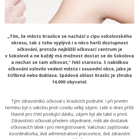
„Tím, že město Kraslice se nachází v cípu sokolovského
okresu, tak z toho vyplývá i o něco horší dostupnost
očkování, protože nejbližší očkovací centrum je
v Sokolově a ne každý má možnost dostat se do Sokolova
a nechat se tam očkovat,“ řekl starosta. S nabídkou
očkování oslovilo vedení města i sousední obce, jako je
Stříbrná nebo Bublava. Spádová oblast Kraslic je zhruba
14.000 obyvatel.
Tým zdravotníků očkoval v Kraslicích podruhé. I při prvním
termínu byl o vakcínu proti covidu velký zájem. Lidé si dnes přišli
hlavně pro třetí posilující dávku, zájem byl ale také o první.
Zdravotníci očkovali předem objednané, měli ale dostatek
očkovacích látek i pro neregistrované. Vakcinaci zajišťovala
koordinátorka, dvě administrativní pracovnice, dvě zdravotní