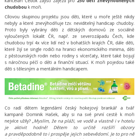
kanceláří Čedok zajistí zájezd pro
250 dětí
znevýhodněných
chudobou
k moři.
Cílovou skupinou projektu jsou děti, které u moře ještě nikdy
nebyly a které znevýhodňuje tzv. neviditelný handicap chudoby.
Proto byly vybrány děti z dětských domovů ze sociálně
vyloučených lokalit ČR, např. ze severozápadu Čech, kde
chudobou trpí 4x více lidí než v bohatších krajích ČR, dále děti,
které žijí se single rodiči na hranici ekonomického minima, děti
z pěstounských rodin nebo rodiny s vícerčaty, které také bojují
s náročnou péčí o děti a finanční situací. K moři pojedou také
děti s tělesným a mentálním handicapem.
Co radí dětem legendární český hokejový brankář a tvář
kampaně Dominik Hašek, aby si na své první cestě k moři
nejvíce užily?
„Myslím, že na pláži, ve vodě a vlastně i v hotelu
je aktivit hodně! Dětem to určitě rozšíří obzory
a pravděpodobně to i prospěje jejich sebevědomí. Je to pro ně