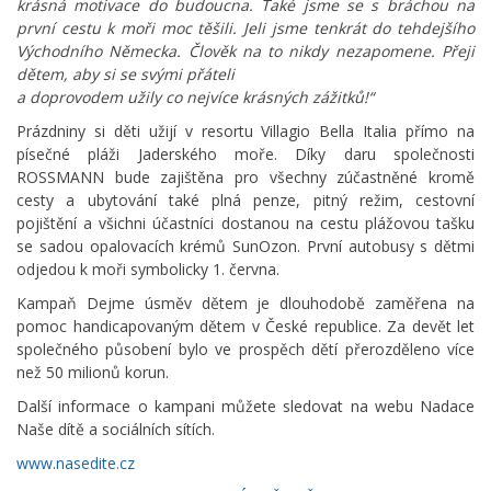
krásná motiva
ce do budoucna. Také jsme se s bráchou na
první cestu k moři moc těšili. Jeli jsme tenkrát do tehdejšího
Východního Německa. Člověk na to nikdy nezapomene.
Přeji
dětem, aby si se svými přáteli
a doprovodem užily co nejvíce krásných zážitků!“
Prázdniny si děti užijí v resortu Villagio Bella Italia přímo na
písečné pláži Jaderského moře. Díky daru společnosti
ROSSMANN bude zajištěna pro všechny zúčastněné kromě
cesty a ubytování také plná penze, pitný režim, cestovní
pojištění a všichni účastníci dostanou na cestu plážovou tašku
se sadou opalovacích krémů SunOzon. První autobusy s dětmi
odjedou k moři symbolicky 1. června.
Kampaň Dejme úsměv dětem je dlouhodobě zaměřena na
pomoc handicapovaným dětem v České republice. Za devět let
společného působení bylo ve prospěch dětí přerozděleno více
než 50 milionů korun.
Další informace o kampani můžete sledovat na webu Nadace
Naše dítě a sociálních sítích.
www.nasedite.cz