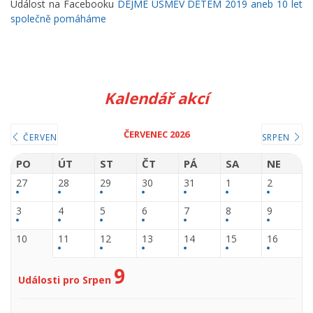
Událost na Facebooku
DEJME ÚSMĚV DĚTEM 2019 aneb 10 let
společně pomáháme
Kalendář akcí
ČERVENEC 2026
ČERVEN
SRPEN
PO
ÚT
ST
ČT
PÁ
SA
NE
27
28
29
30
31
1
2
3
4
5
6
7
8
9
10
11
12
13
14
15
16
9
Události pro Srpen