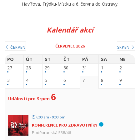
Havířova, Frýdku-Místku a 6. června do Ostravy.
Kalendář akcí
ČERVENEC 2026
ČERVEN
SRPEN
PO
ÚT
ST
ČT
PÁ
SA
NE
27
28
29
30
31
1
2
3
4
5
6
7
8
9
6
Události pro Srpen
6:00 am - 9:00 pm
KONFERENCE PRO ZDRAVOTNÍKY
Poděbradská 538/46