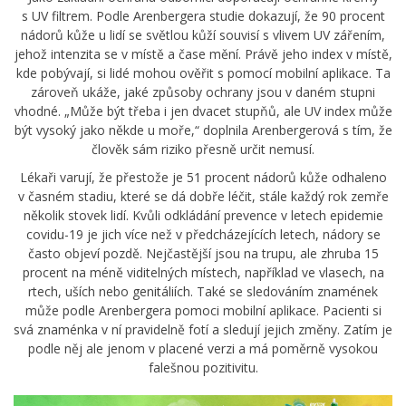
s UV filtrem. Podle Arenbergera studie dokazují, že 90 procent
nádorů kůže u lidí se světlou kůží souvisí s vlivem UV zářením,
jehož intenzita se v místě a čase mění. Právě jeho index v místě,
kde pobývají, si lidé mohou ověřit s pomocí mobilní aplikace. Ta
zároveň ukáže, jaké způsoby ochrany jsou v daném stupni
vhodné. „Může být třeba i jen dvacet stupňů, ale UV index může
být vysoký jako někde u moře,“ doplnila Arenbergerová s tím, že
člověk sám riziko přesně určit nemusí.
Lékaři varují, že přestože je 51 procent nádorů kůže odhaleno
v časném stadiu, které se dá dobře léčit, stále každý rok zemře
několik stovek lidí. Kvůli odkládání prevence v letech epidemie
covidu-19 je jich více než v předcházejících letech, nádory se
často objeví pozdě. Nejčastější jsou na trupu, ale zhruba 15
procent na méně viditelných místech, například ve vlasech, na
rtech, uších nebo genitáliích. Také se sledováním znamének
může podle Arenbergera pomoci mobilní aplikace. Pacienti si
svá znaménka v ní pravidelně fotí a sledují jejich změny. Zatím je
podle něj ale jenom v placené verzi a má poměrně vysokou
falešnou pozitivitu.