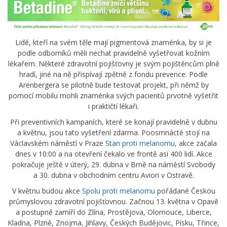
Lidé, kteří na svém těle mají pigmentová znaménka, by si je
podle odborníků měli nechat pravidelně vyšetřovat kožním
lékařem. Některé zdravotní pojišťovny je svým pojištěncům plně
hradí, jiné na ně přispívají zpětně z fondu prevence. Podle
Arenbergera se pilotně bude testovat projekt, při němž by
pomocí mobilu mohli znaménka svých pacientů prvotně vyšetřit
i praktičtí lékaři.
Při preventivních kampaních, které se konají pravidelně v dubnu
a květnu, jsou tato vyšetření zdarma. Poosmnácté stojí na
Václavském náměstí v Praze
Stan proti melanomu
, akce začala
dnes v 10:00 a na otevření čekalo ve frontě asi 400 lidí. Akce
pokračuje ještě v úterý, 29. dubna v Brně na náměstí Svobody
a 30. dubna v obchodním centru Avion v Ostravě.
V květnu budou akce
Spolu proti melanomu
pořádané Českou
průmyslovou zdravotní pojišťovnou. Začnou 13. května v Opavě
a postupně zamíří do Zlína, Prostějova, Olomouce, Liberce,
Kladna, Plzně, Znojma, Jihlavy, Českých Budějovic, Písku, Třince,