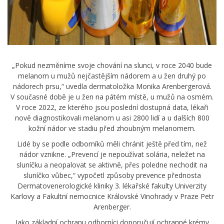
„Pokud nezměníme svoje chování na slunci, v roce 2040 bude
melanom u mužů nejčastějším nádorem a u žen druhý po
nádorech prsu,“ uvedla dermatoložka Monika Arenbergerová.
V současné době je u žen na pátém místě, u mužů na osmém.
V roce 2022, ze kterého jsou poslední dostupná data, lékaři
nově diagnostikovali melanom u asi 2800 lidí a u dalších 800
kožní nádor ve stadiu před zhoubným melanomem.
Lidé by se podle odborníků měli chránit ještě před tím, než
nádor vznikne. „Prevencí je nepoužívat solária, neležet na
sluníčku a neopalovat se aktivně, přes poledne nechodit na
sluníčko vůbec,“ vypočetl způsoby prevence přednosta
Dermatovenerologické kliniky 3. lékařské fakulty Univerzity
Karlovy a Fakultní nemocnice Královské Vinohrady v Praze Petr
Arenberger.
Jako základní ochranu odborníci doporučují ochranné krémy