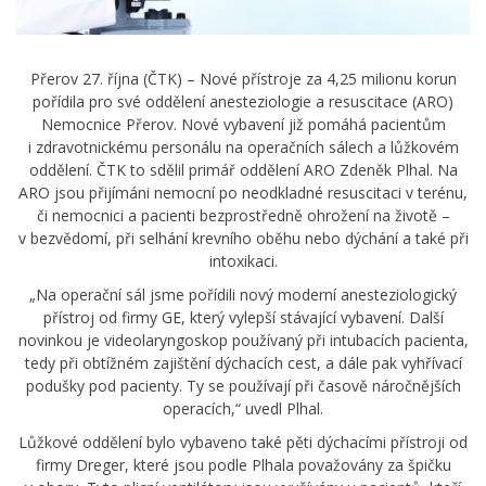
Přerov 27. října (ČTK) – Nové přístroje za 4,25 milionu korun
pořídila pro své oddělení anesteziologie a resuscitace (ARO)
Nemocnice Přerov. Nové vybavení již pomáhá pacientům
i zdravotnickému personálu na operačních sálech a lůžkovém
oddělení. ČTK to sdělil primář oddělení ARO Zdeněk Plhal. Na
ARO jsou přijímáni nemocní po neodkladné resuscitaci v terénu,
či nemocnici a pacienti bezprostředně ohrožení na životě –
v bezvědomí, při selhání krevního oběhu nebo dýchání a také při
intoxikaci.
„Na operační sál jsme pořídili nový moderní anesteziologický
přístroj od firmy GE, který vylepší stávající vybavení. Další
novinkou je videolaryngoskop používaný při intubacích pacienta,
tedy při obtížném zajištění dýchacích cest, a dále pak vyhřívací
podušky pod pacienty. Ty se používají při časově náročnějších
operacích,“ uvedl Plhal.
Lůžkové oddělení bylo vybaveno také pěti dýchacími přístroji od
firmy Dreger, které jsou podle Plhala považovány za špičku