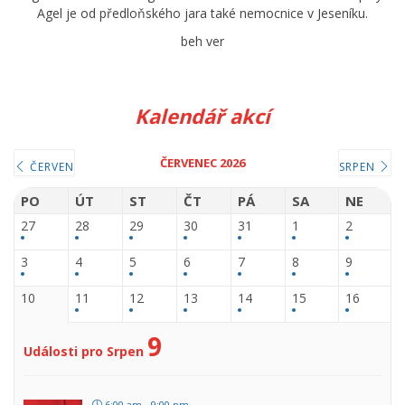
Agel je od předloňského jara také nemocnice v Jeseníku.
beh ver
Kalendář akcí
ČERVENEC 2026
ČERVEN
SRPEN
PO
ÚT
ST
ČT
PÁ
SA
NE
27
28
29
30
31
1
2
3
4
5
6
7
8
9
10
11
12
13
14
15
16
9
Události pro Srpen
6:00 am - 9:00 pm