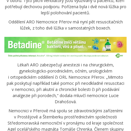
v oboru. Tyto plicní ventilátory jsou využívány u pacientů, kteří
potřebují dechovou podporu. Pořízena byla i dvě nová lůžka pro
lepší polohování pacientů.
Oddělení ARO Nemocnice Přerov má nyní pět resuscitačních
lůžek, z toho dvě lůžka v samostatných boxech.
Lékaři ARO zabezpečují anestezii i na chirurgickém,
gynekologicko-porodnickém, očním, urologickém
i ortopedickém oddělení či ORL Nemocnice Přerov. „Mimoto
pak poskytují například také pomoc při neodkladné resuscitaci
v nemocnici, při akutní a chronické bolesti či při podávání
analgezie při porodech,“ dodala mluvčí nemocnice Lucie
Drahošová.
Nemocnici v Přerově má spolu se zdravotnickými zařízeními
v Prostějově a Šternberku prostřednictvím společnosti
Středomoravská nemocniční v pronájmu od kraje společnost
Agel ocelářského magnáta Tomáše Chrenka. Členem skupiny