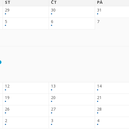
ST
ČT
PÁ
29
30
31
5
6
7
12
13
14
19
20
21
26
27
28
2
3
4