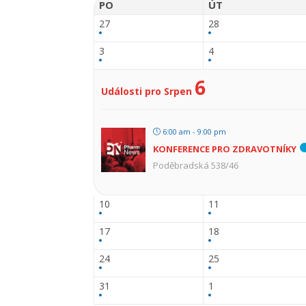
PO
ÚT
27
28
3
4
6
Události pro Srpen
6:00 am - 9:00 pm
KONFERENCE PRO ZDRAVOTNÍKY
Poděbradská 538/46
10
11
17
18
24
25
31
1