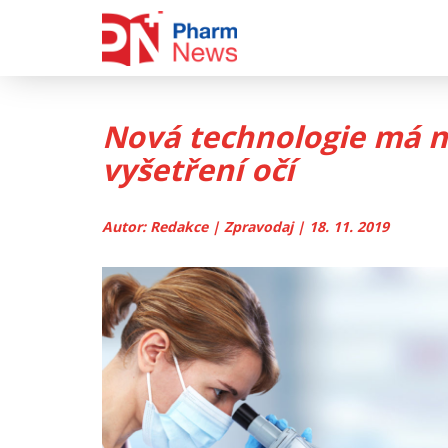
Skip
to
content
Nová technologie má n
vyšetření očí
Autor: Redakce | Zpravodaj | 18. 11. 2019