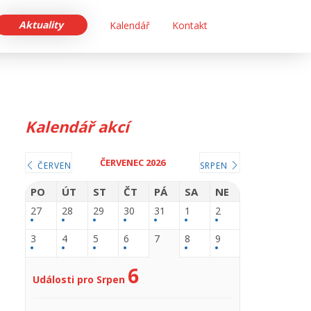
Aktuality
Kalendář
Kontakt
Kalendář akcí
ČERVENEC 2026
ČERVEN
SRPEN
PO
ÚT
ST
ČT
PÁ
SA
NE
27
28
29
30
31
1
2
3
4
5
6
7
8
9
6
Události pro Srpen