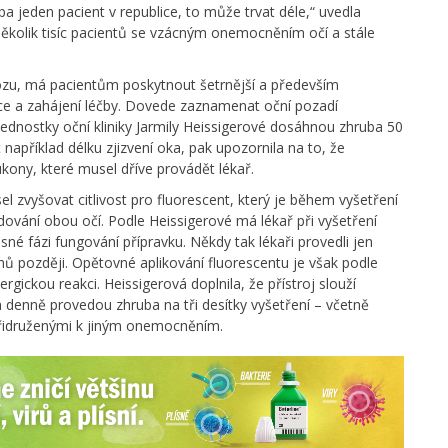
eba jeden pacient v republice, to může trvat déle,“ uvedla
N několik tisíc pacientů se vzácným onemocněním očí a stále
ovozu, má pacientům poskytnout šetrnější a především
stice a zahájení léčby. Dovede zaznamenat oční pozadí
dnostky oční kliniky Jarmily Heissigerové dosáhnou zhruba 50
 například délku zjizvení oka, pak upozornila na to, že
úkony, které musel dříve provádět lékař.
el zvyšovat citlivost pro fluorescent, který je během vyšetření
dování obou očí. Podle Heissigerové má lékař při vyšetření
asné fázi fungování přípravku. Někdy tak lékaři provedli jen
nů později. Opětovné aplikování fluorescentu je však podle
rgickou reakci. Heissigerová doplnila, že přístroj slouží
m denně provedou zhruba na tři desítky vyšetření – včetně
 přidruženými k jiným onemocněním.