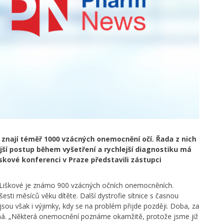
i znají téměř 1000 vzácných onemocnění očí. Řada z nich
jší postup během vyšetření a rychlejší diagnostiku má
iskové konferenci v Praze představili zástupci
ry Liškové je známo 900 vzácných očních onemocněních.
šesti měsíců věku dítěte. Další dystrofie sítnice s časnou
 jsou však i výjimky, kdy se na problém přijde později. Doba, za
ůzná. „Některá onemocnění poznáme okamžitě, protože jsme již