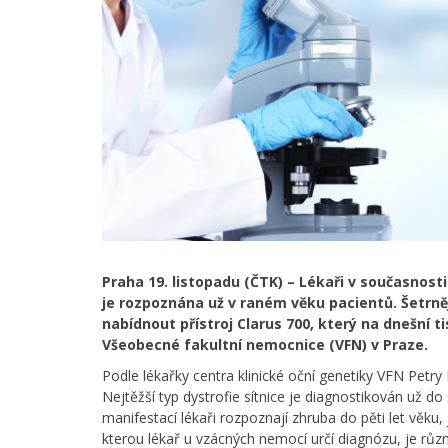
Praha 19. listopadu (ČTK) – Lékaři v současnost
je rozpoznána už v raném věku pacientů. Šetrně
nabídnout přístroj Clarus 700, který na dnešní t
Všeobecné fakultní nemocnice (VFN) v Praze.
Podle lékařky centra klinické oční genetiky VFN Pet
Nejtěžší typ dystrofie sítnice je diagnostikován už do 
manifestací lékaři rozpoznají zhruba do pěti let věku,
kterou lékař u vzácných nemocí určí diagnózu, je r