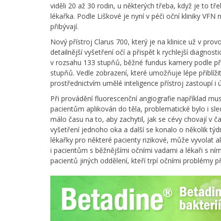
viděli 20 až 30 rodin, u některých třeba, když je to tř
lékařka. Podle Liškové je nyní v péči oční kliniky VF
přibývají.
Nový přístroj Clarus 700, který je na klinice už v pr
detailnější vyšetření očí a přispět k rychlejší diagno
v rozsahu 133 stupňů, běžné fundus kamery podle pře
stupňů. Vedle zobrazení, které umožňuje lépe přiblížit
prostřednictvím umělé inteligence přístroj zastoupí i 
Při provádění fluorescenční angiografie například mus
pacientům aplikován do těla, problematické bylo i sle
málo času na to, aby zachytil, jak se cévy chovají v č
vyšetření jednoho oka a další se konalo o několik týd
lékařky pro některé pacienty rizikové, může vyvolat ale
i pacientům s běžnějšími očními vadami a lékaři s ní
pacientů jiných oddělení, kteří trpí očními problémy