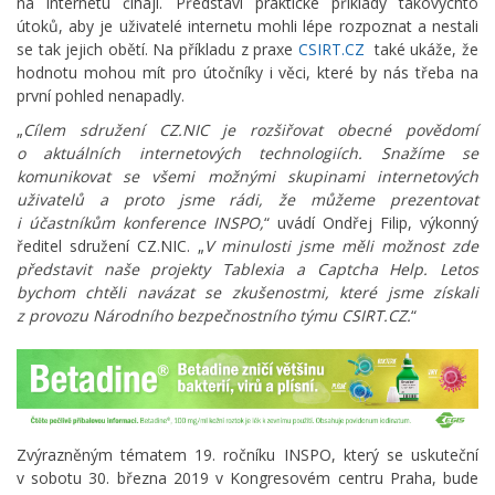
na internetu číhají. Představí praktické příklady takovýchto
útoků, aby je uživatelé internetu mohli lépe rozpoznat a nestali
se tak jejich obětí. Na příkladu z praxe
CSIRT.CZ
také ukáže, že
hodnotu mohou mít pro útočníky i věci, které by nás třeba na
první pohled nenapadly.
„
Cílem sdružení CZ.NIC je rozšiřovat obecné povědomí
o aktuálních internetových technologiích. Snažíme se
komunikovat se všemi možnými skupinami internetových
uživatelů a proto jsme rádi, že můžeme prezentovat
i účastníkům konference INSPO,
“ uvádí Ondřej Filip, výkonný
ředitel sdružení CZ.NIC. „
V minulosti jsme měli možnost zde
představit naše projekty Tablexia a Captcha Help. Letos
bychom chtěli navázat se zkušenostmi, které jsme získali
z provozu Národního bezpečnostního týmu CSIRT.CZ.
“
Zvýrazněným tématem 19. ročníku INSPO, který se uskuteční
v sobotu 30. března 2019 v Kongresovém centru Praha, bude