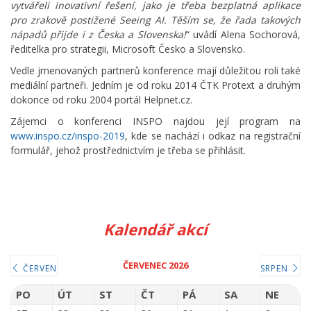
vytvářeli inovativní řešení, jako je třeba bezplatná aplikace
pro zrakově postižené Seeing AI. Těším se, že řada takových
nápadů přijde i z Česka a Slovenska!
“ uvádí Alena Sochorová,
ředitelka pro strategii, Microsoft Česko a Slovensko.
Vedle jmenovaných partnerů konference mají důležitou roli také
mediální partneři. Jedním je od roku 2014 ČTK Protext a druhým
dokonce od roku 2004 portál Helpnet.cz.
Zájemci o konferenci INSPO najdou její program na
www.inspo.cz/inspo-2019
, kde se nachází i odkaz na registrační
formulář, jehož prostřednictvím je třeba se přihlásit.
Kalendář akcí
ČERVENEC 2026
ČERVEN
SRPEN
PO
ÚT
ST
ČT
PÁ
SA
NE