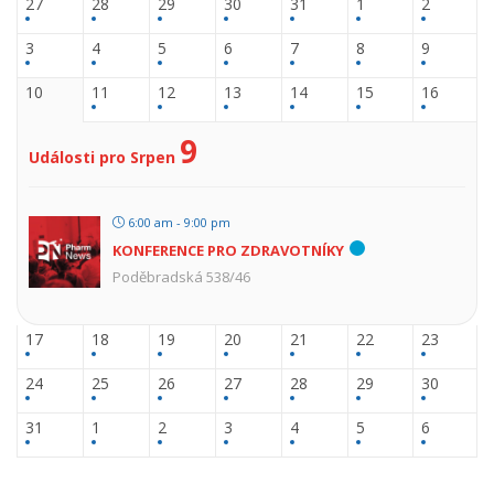
27
28
29
30
31
1
2
3
4
5
6
7
8
9
10
11
12
13
14
15
16
9
Události pro Srpen
6:00 am - 9:00 pm
KONFERENCE PRO ZDRAVOTNÍKY
Poděbradská 538/46
17
18
19
20
21
22
23
24
25
26
27
28
29
30
31
1
2
3
4
5
6