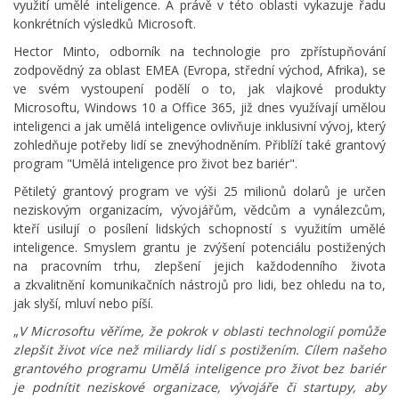
využití umělé inteligence. A právě v této oblasti vykazuje řadu
konkrétních výsledků Microsoft.
Hector Minto, odborník na technologie pro zpřístupňování
zodpovědný za oblast EMEA (Evropa, střední východ, Afrika), se
ve svém vystoupení podělí o to, jak vlajkové produkty
Microsoftu, Windows 10 a Office 365, již dnes využívají umělou
inteligenci a jak umělá inteligence ovlivňuje inklusivní vývoj, který
zohledňuje potřeby lidí se znevýhodněním. Přiblíží také grantový
program "Umělá inteligence pro život bez bariér".
Pětiletý grantový program ve výši 25 milionů dolarů je určen
neziskovým organizacím, vývojářům, vědcům a vynálezcům,
kteří usilují o posílení lidských schopností s využitím umělé
inteligence. Smyslem grantu je zvýšení potenciálu postižených
na pracovním trhu, zlepšení jejich každodenního života
a zkvalitnění komunikačních nástrojů pro lidi, bez ohledu na to,
jak slyší, mluví nebo píší.
„
V Microsoftu věříme, že pokrok v oblasti technologií pomůže
zlepšit život více než miliardy lidí s postižením. Cílem našeho
grantového programu Umělá inteligence pro život bez bariér
je podnítit neziskové organizace, vývojáře či startupy, aby