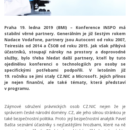
Praha 19. ledna 2019 (BMI) – Konference INSPO má
stabilní věrné partnery. Generálním je již šestým rokem
Nadace Vodafone, partnery jsou Autocont od roku 2007,
Teiresiás od 2014 a ČSOB od roku 2015. Jak však přibývá
účastníků, stoupají nároky na prostory a doprovodné
služby, bylo třeba hledat další partnery, kteří by tuto
ojedinělou konferenci o technologiích pro osoby se
specifickými potřebami podpořili. V letošním již
19. ročníku se jimi staly CZ.NIC a Microsoft. Jejich přínos
je nejen finanční, ale také tématy, která představí
v programu.
Zájmové sdružení právnických osob CZ.NIC nejen že je
správcem české národní domény .CZ, ale jeho silnou stránkou je
také bezpečnostní politika. Proto její bezpečnostní analytik Pavel
Bašta seznámí účastníky s nejčastějšími hrozbami, které na ně