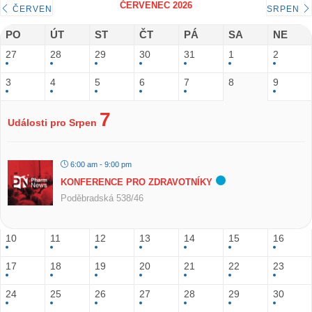
ČERVENEC 2026
ČERVEN
SRPEN
PO
ÚT
ST
ČT
PÁ
SA
NE
27
28
29
30
31
1
2
3
4
5
6
7
8
9
7
Události pro Srpen
6:00 am - 9:00 pm
KONFERENCE PRO ZDRAVOTNÍKY
Poděbradská 538/46
10
11
12
13
14
15
16
17
18
19
20
21
22
23
24
25
26
27
28
29
30