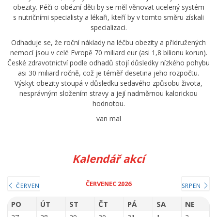
obezity. Péči o obézní děti by se měl věnovat ucelený systém
s nutričními specialisty a lékaři, kteří by v tomto směru získali
specializaci.
Odhaduje se, že roční náklady na léčbu obezity a přidružených
nemocí jsou v celé Evropě 70 miliard eur (asi 1,8 bilionu korun).
České zdravotnictví podle odhadů stojí důsledky nízkého pohybu
asi 30 miliard ročně, což je téměř desetina jeho rozpočtu.
Výskyt obezity stoupá v důsledku sedavého způsobu života,
nesprávným složením stravy a její nadměrnou kalorickou
hodnotou.
van mal
Kalendář akcí
ČERVENEC 2026
ČERVEN
SRPEN
PO
ÚT
ST
ČT
PÁ
SA
NE