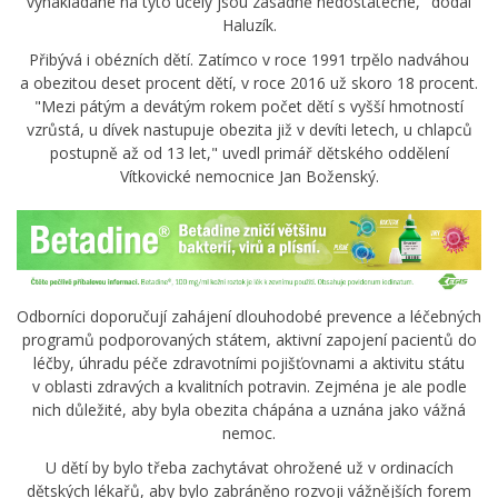
vynakládané na tyto účely jsou zásadně nedostatečné," dodal
Haluzík.
Přibývá i obézních dětí. Zatímco v roce 1991 trpělo nadváhou
a obezitou deset procent dětí, v roce 2016 už skoro 18 procent.
"Mezi pátým a devátým rokem počet dětí s vyšší hmotností
vzrůstá, u dívek nastupuje obezita již v devíti letech, u chlapců
postupně až od 13 let," uvedl primář dětského oddělení
Vítkovické nemocnice Jan Boženský.
Odborníci doporučují zahájení dlouhodobé prevence a léčebných
programů podporovaných státem, aktivní zapojení pacientů do
léčby, úhradu péče zdravotními pojišťovnami a aktivitu státu
v oblasti zdravých a kvalitních potravin. Zejména je ale podle
nich důležité, aby byla obezita chápána a uznána jako vážná
nemoc.
U dětí by bylo třeba zachytávat ohrožené už v ordinacích
dětských lékařů, aby bylo zabráněno rozvoji vážnějších forem