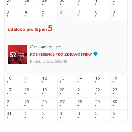
27
28
29
30
31
1
2
3
4
5
6
7
8
9
5
Události pro Srpen
6:00 am - 9:00 pm
KONFERENCE PRO ZDRAVOTNÍKY
Poděbradská 538/46
10
11
12
13
14
15
16
17
18
19
20
21
22
23
24
25
26
27
28
29
30
31
1
2
3
4
5
6