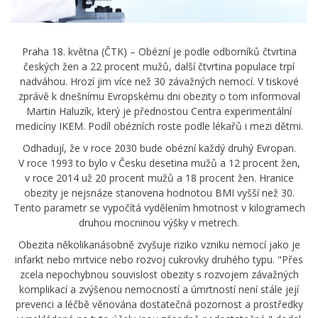
Praha 18. května (ČTK) – Obézní je podle odborníků čtvrtina
českých žen a 22 procent mužů, další čtvrtina populace trpí
nadváhou. Hrozí jim více než 30 závažných nemocí. V tiskové
zprávě k dnešnímu Evropskému dni obezity o tom informoval
Martin Haluzík, který je přednostou Centra experimentální
medicíny IKEM. Podíl obézních roste podle lékařů i mezi dětmi.
Odhadují, že v roce 2030 bude obézní každý druhý Evropan.
V roce 1993 to bylo v Česku desetina mužů a 12 procent žen,
v roce 2014 už 20 procent mužů a 18 procent žen. Hranice
obezity je nejsnáze stanovena hodnotou BMI vyšší než 30.
Tento parametr se vypočítá vydělením hmotnost v kilogramech
druhou mocninou výšky v metrech.
Obezita několikanásobně zvyšuje riziko vzniku nemocí jako je
infarkt nebo mrtvice nebo rozvoj cukrovky druhého typu. "Přes
zcela nepochybnou souvislost obezity s rozvojem závažných
komplikací a zvýšenou nemocností a úmrtností není stále její
prevenci a léčbě věnována dostatečná pozornost a prostředky