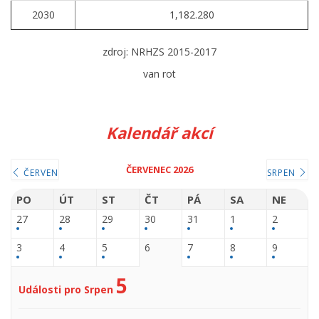
2030
1,182.280
zdroj: NRHZS 2015-2017
van rot
Kalendář akcí
ČERVENEC 2026
ČERVEN
SRPEN
PO
ÚT
ST
ČT
PÁ
SA
NE
27
28
29
30
31
1
2
3
4
5
6
7
8
9
5
Události pro Srpen