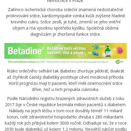
nemocnice v Praze.
Zatímco ischemická choroba srdeční znamená nedostatečné
prokrvování srdce, kardiomyopatie vzniká kvůli zvýšené hladině
krevního cukru. Srdce zesílí, je tuhé, zmenší se jeho vnitřní
objem a má vysokou spotřebu kyslíku. Společná oběma
diagnózám je zhoršená funkce srdce.
Riziko srdečního selhání tak diabetes zhoršuje pětkrát; dvakrát
až čtyřikrát častěji diabetiky postihuje cévní mozková příhoda.
Horší prognózu mají ti pacienti, kteří měli onemocnění srdce
dříve, než u nich propukla cukrovka.
Podle Národního registru hrazených zdravotních služeb z roku
2017 žije v České republice bezmála milion pacientů s diabetem.
Náklady na jejich léčbu v tom roce dosáhly téměř 11 miliard
korun, celé zdravotnictví hospodařilo zhruba s 280 miliardami.
Každý rok jich přibývá kolem 3000 ročně. Odhaduje se, že v roce
2030 bude diabetiků už kolem 1,2 milionu. Největší nárůst podílu