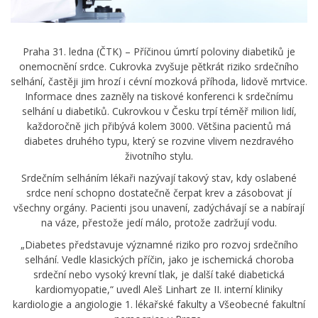
Praha 31. ledna (ČTK) – Příčinou úmrtí poloviny diabetiků je
onemocnění srdce. Cukrovka zvyšuje pětkrát riziko srdečního
selhání, častěji jim hrozí i cévní mozková příhoda, lidově mrtvice.
Informace dnes zazněly na tiskové konferenci k srdečnímu
selhání u diabetiků. Cukrovkou v Česku trpí téměř milion lidí,
každoročně jich přibývá kolem 3000. Většina pacientů má
diabetes druhého typu, který se rozvine vlivem nezdravého
životního stylu.
Srdečním selháním lékaři nazývají takový stav, kdy oslabené
srdce není schopno dostatečně čerpat krev a zásobovat jí
všechny orgány. Pacienti jsou unavení, zadýchávají se a nabírají
na váze, přestože jedí málo, protože zadržují vodu.
„Diabetes představuje významné riziko pro rozvoj srdečního
selhání. Vedle klasických příčin, jako je ischemická choroba
srdeční nebo vysoký krevní tlak, je další také diabetická
kardiomyopatie,“ uvedl Aleš Linhart ze II. interní kliniky
kardiologie a angiologie 1. lékařské fakulty a Všeobecné fakultní