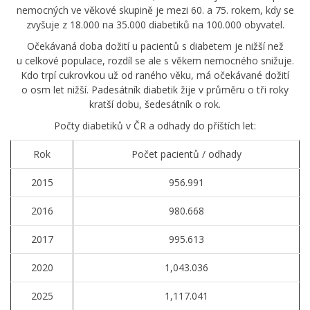
nemocných ve věkové skupině je mezi 60. a 75. rokem, kdy se
zvyšuje z 18.000 na 35.000 diabetiků na 100.000 obyvatel.
Očekávaná doba dožití u pacientů s diabetem je nižší než
u celkové populace, rozdíl se ale s věkem nemocného snižuje.
Kdo trpí cukrovkou už od raného věku, má očekávané dožití
o osm let nižší. Padesátník diabetik žije v průměru o tři roky
kratší dobu, šedesátník o rok.
Počty diabetiků v ČR a odhady do příštích let:
Rok
Počet pacientů / odhady
2015
956.991
2016
980.668
2017
995.613
2020
1,043.036
2025
1,117.041