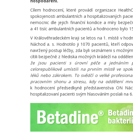
hospodaření.
Cílem hodnocení, které provádí organizace HealthCar
spokojenosti ambulantních a hospitalizovaných paci
nemocnic dle jejich finanční kondice a míry bezpečn
a 41 tisíc ambulantních pacientů a hodnoceno bylo 1
V Královéhradeckém kraji se letos na 1. místě v hod
Náchod a. s. Hodnotilo ji 1070 pacientů, kteří odpov
navržený postup léčby, zda byli seznámeni s možnými 
cítili bezpečně z hlediska možných krádeží na oddělení,
že jsou pacienti s úrovní péče a jednáním 
celorepublikově umístili na prvním místě ve spo
léků nebo zákrokem. To svědčí o velké profesional
pracovním shonu a stresu, kdy na oddělení mno
k hodnocení předsedkyně představenstva ON Nách
hospitalizovaní pacienti svým hlasováním poslali na 6.