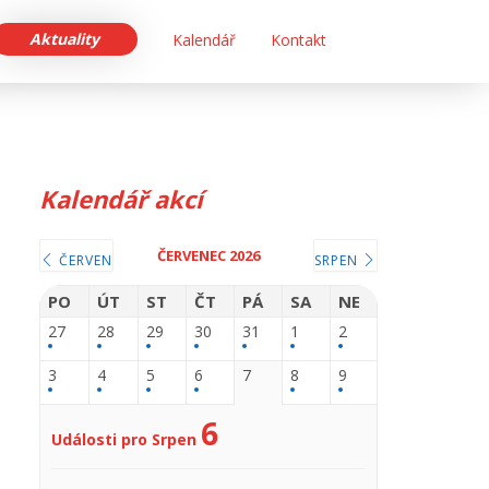
Aktuality
Kalendář
Kontakt
Kalendář akcí
ČERVENEC 2026
ČERVEN
SRPEN
PO
ÚT
ST
ČT
PÁ
SA
NE
27
28
29
30
31
1
2
3
4
5
6
7
8
9
6
Události pro Srpen