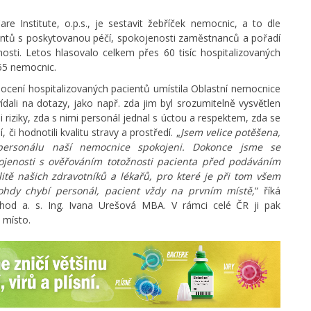
e Institute, o.p.s., je sestavit žebříček nemocnic, a to dle
entů s poskytovanou péčí, spokojenosti zaměstnanců a pořadí
osti. Letos hlasovalo celkem přes 60 tisíc hospitalizovaných
55 nemocnic.
nocení hospitalizovaných pacientů umístila Oblastní nemocnice
ídali na dotazy, jako např. zda jim byl srozumitelně vysvětlen
riziky, zda s nimi personál jednal s úctou a respektem, zda se
 či hodnotili kvalitu stravy a prostředí. „
Jsem velice potěšena,
personálu naší nemocnice spokojeni. Dokonce jsme se
kojenosti s ověřováním totožnosti pacienta před podáváním
itě našich zdravotníků a lékařů, pro které je při tom všem
hdy chybí personál, pacient vždy na prvním místě,
“ říká
od a. s. Ing. Ivana Urešová MBA. V rámci celé ČR ji pak
 místo.