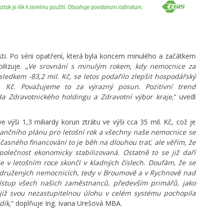
sti. Po sérii opatření, která byla koncem minulého a začátkem
lizuje. „
Ve srovnání s minulým rokem, kdy nemocnice za
ledkem -83,2 mil. Kč, se letos podařilo zlepšit hospodářský
l. Kč. Považujeme to za výrazný posun. Pozitivní trend
a Zdravotnického holdingu a Zdravotní výbor kraje,
“ uvedl
ýši 1,3 miliardy korun ztrátu ve výši cca 35 mil. Kč, což je
nančního plánu pro letošní rok a všechny naše nemocnice se
asného financování to je běh na dlouhou trať, ale věřím, že
polečnost ekonomicky stabilizovaná. Ostatně to se již daří
 v letošním roce skončí v kladných číslech. Doufám, že se
 přidružených nemocnicích, tedy v Broumově a v Rychnově nad
přístup všech našich zaměstnanců, především primářů, jako
 již svou nezastupitelnou úlohu v celém systému pochopila
dík,
“ doplňuje Ing. Ivana Urešová MBA.