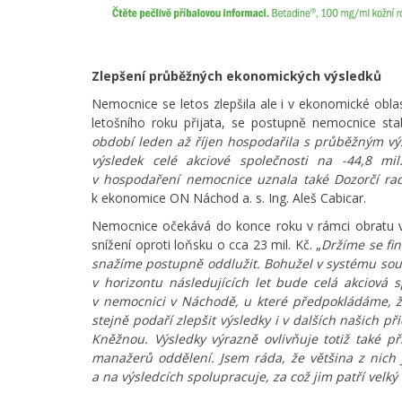
Zlepšení průběžných ekonomických výsledků
Nemocnice se letos zlepšila ale i v ekonomické obla
letošního roku přijata, se postupně nemocnice stabi
období leden až říjen hospodařila s průběžným výs
výsledek celé akciové společnosti na -44,8 mi
v hospodaření nemocnice uznala také Dozorčí rad
k ekonomice ON Náchod a. s. Ing. Aleš Cabicar.
Nemocnice očekává do konce roku v rámci obratu ve v
snížení oproti loňsku o cca 23 mil. Kč. „
Držíme se fi
snažíme postupně oddlužit. Bohužel v systému souč
v horizontu následujících let bude celá akciová s
v nemocnici v Náchodě, u které předpokládáme, že
stejně podaří zlepšit výsledky i v dalších našich
Kněžnou. Výsledky výrazně ovlivňuje totiž také 
manažerů oddělení. Jsem ráda, že většina z nich
a na výsledcích spolupracuje, za což jim patří velký 