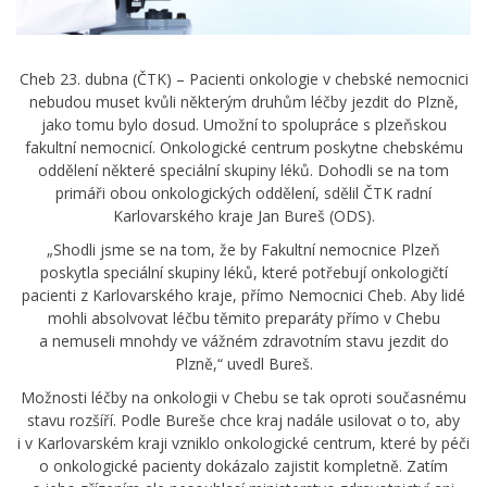
Cheb 23. dubna (ČTK) – Pacienti onkologie v chebské nemocnici
nebudou muset kvůli některým druhům léčby jezdit do Plzně,
jako tomu bylo dosud. Umožní to spolupráce s plzeňskou
fakultní nemocnicí. Onkologické centrum poskytne chebskému
oddělení některé speciální skupiny léků. Dohodli se na tom
primáři obou onkologických oddělení, sdělil ČTK radní
Karlovarského kraje Jan Bureš (ODS).
„Shodli jsme se na tom, že by Fakultní nemocnice Plzeň
poskytla speciální skupiny léků, které potřebují onkologičtí
pacienti z Karlovarského kraje, přímo Nemocnici Cheb. Aby lidé
mohli absolvovat léčbu těmito preparáty přímo v Chebu
a nemuseli mnohdy ve vážném zdravotním stavu jezdit do
Plzně,“ uvedl Bureš.
Možnosti léčby na onkologii v Chebu se tak oproti současnému
stavu rozšíří. Podle Bureše chce kraj nadále usilovat o to, aby
i v Karlovarském kraji vzniklo onkologické centrum, které by péči
o onkologické pacienty dokázalo zajistit kompletně. Zatím