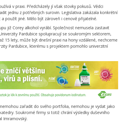
oužívá v praxi. Předcházely jí však stovky pokusů. Vědci
dit jednu z potřebných surovin. Legislativa zakázala konkrétní
 a použít jiné. Mělo být zároveň i cenově přijatelné.
tupu již Corey alkohol vyrábí. Společnost nemusela zastavit
y Univerzity Pardubice spolupracují se soukromým sektorem,
ti až 15 lety, může být dnešní praxi na hony vzdálené, nechceme
verzity Pardubice, kterému s projektem pomohlo univerzitní
 nemohou zařadit do svého portfolia, nemohou je vydat jako
atedry. Soukromé firmy si totiž chrání výsledky duševního
dal Imramovský.