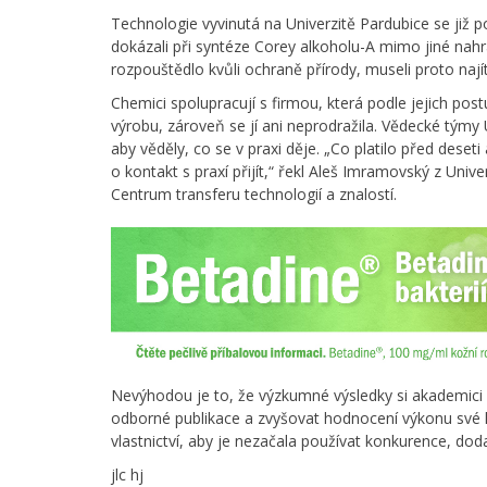
Technologie vyvinutá na Univerzitě Pardubice se již p
dokázali při syntéze Corey alkoholu-A mimo jiné nahra
rozpouštědlo kvůli ochraně přírody, museli proto najít
Chemici spolupracují s firmou, která podle jejich pos
výrobu, zároveň se jí ani neprodražila. Vědecké tým
aby věděly, co se v praxi děje. „Co platilo před dese
o kontakt s praxí přijít,“ řekl Aleš Imramovský z Uni
Centrum transferu technologií a znalostí.
Nevýhodou je to, že výzkumné výsledky si akademici
odborné publikace a zvyšovat hodnocení výkonu své k
vlastnictví, aby je nezačala používat konkurence, do
jlc hj