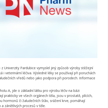
z Univerzity Pardubice vymyslel jiný způsob výroby stěžejní
ká i veterinární léčiva. Výsledné léky se používají při poruchách
žaludečních vředů nebo jako podpora při porodech. Informace
lu-A, jde o základní látku pro výrobu léčiv na bázi
prakticky ve všech orgánech těla, jsou v prostatě, plících,
bu hormonů či žaludečních šťáv, srážení krve, pomáhají
 a zánětlivých procesů v těle.