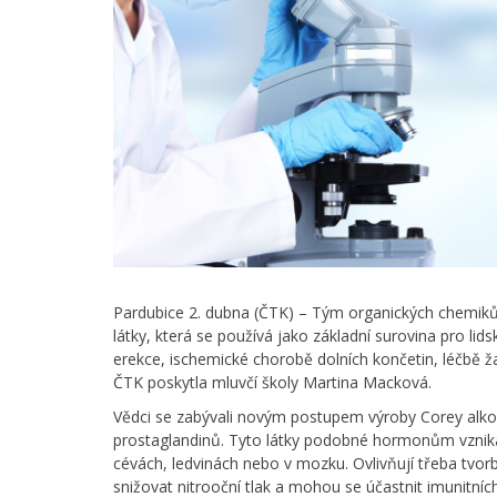
Pardubice 2. dubna (ČTK) – Tým organických chemiků 
látky, která se používá jako základní surovina pro lids
erekce, ischemické chorobě dolních končetin, léčbě 
ČTK poskytla mluvčí školy Martina Macková.
Vědci se zabývali novým postupem výroby Corey alkoho
prostaglandinů. Tyto látky podobné hormonům vznikají 
cévách, ledvinách nebo v mozku. Ovlivňují třeba tvor
snižovat nitrooční tlak a mohou se účastnit imunitních