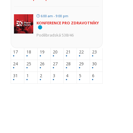
6:00 am - 9:00 pm
KONFERENCE PRO ZDRAVOTNÍKY
Poděbradská 538/46
17
18
19
20
21
22
23
24
25
26
27
28
29
30
31
1
2
3
4
5
6