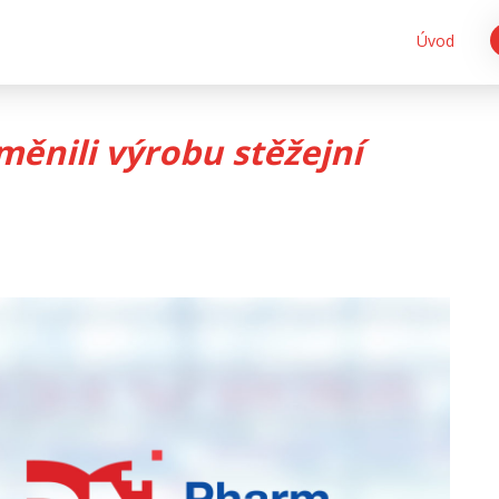
Úvod
měnili výrobu stěžejní