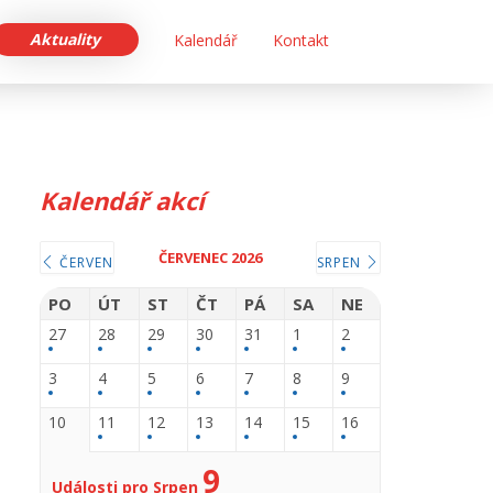
Aktuality
Kalendář
Kontakt
Kalendář akcí
ČERVENEC 2026
ČERVEN
SRPEN
PO
ÚT
ST
ČT
PÁ
SA
NE
27
28
29
30
31
1
2
3
4
5
6
7
8
9
10
11
12
13
14
15
16
9
Události pro Srpen