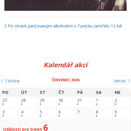
Po otravě pančovaným alkoholem v Turecku zemřelo 12 lidí
Kalendář akcí
ČERVENEC 2026
ČERVEN
SRPEN
PO
ÚT
ST
ČT
PÁ
SA
NE
27
28
29
30
31
1
2
3
4
5
6
7
8
9
6
Události pro Srpen