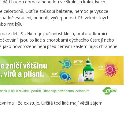
e děti budou doma a nebudou ve školních kolektivech.
se celoročně. Obtíže způsobí bakterie, nemoc je vysoce
padně zvracení, hubnutí, vyčerpanosti. Při velmi silných
bo mít kýlu.
 malé děti. S věkem její účinnost klesá, proto odborníci
očkování, jsou to lidé s chorobami dýchacího ústrojí nebo
eré jako novorozeně není před černým kašlem nijak chráněné.
evnímali, že existuje. Určitě teď lidé mají větší zájem