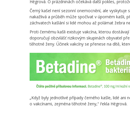
Hégrová. O prázdninách očekává další pokles, protož
Černý kašel není sezonní onemocnění, ale vyskytuje 
nakažlivá a průběh může spočívat v úporném kašli, pří
záchvatech kašlání si lidé mohou až polámat žebra ne
Proti černému kašli existuje vakcína, kterou dostávají
doporučují obzvlášť rizikovým skupinách obyvatel pře
těhotné ženy. Účinek vakcíny se přenese na dítě, kt
„Když byly jednotlivé případy černého kašle, lidé ani n
o vakcínami, zejména těhotné ženy,“ řekla Hégrová.