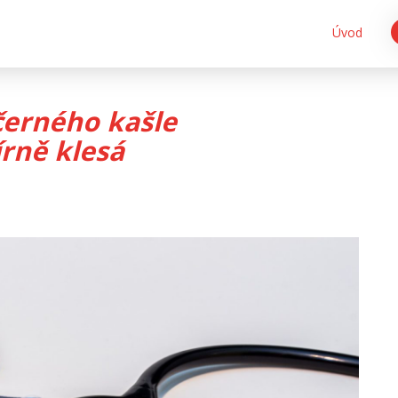
Úvod
černého kašle
rně klesá