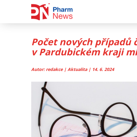
Skip
to
content
Počet nových případů 
v Pardubickém kraji mí
Autor: redakce | Aktualita | 14. 6. 2024