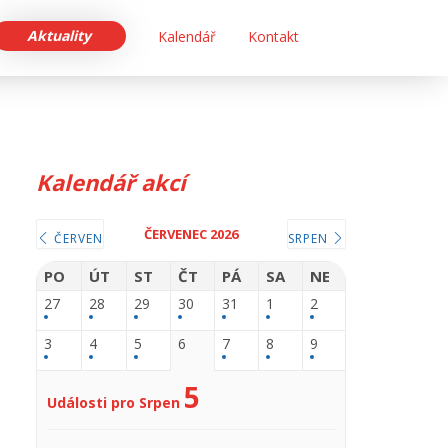
Aktuality
Kalendář
Kontakt
Kalendář akcí
ČERVENEC 2026
ČERVEN
SRPEN
PO
ÚT
ST
ČT
PÁ
SA
NE
27
28
29
30
31
1
2
3
4
5
6
7
8
9
5
Události pro Srpen