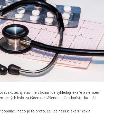
t skutečný stav, ne všichni lidé vyhledají lékaře a ne všem
 nemocných bylo za týden nahlášeno na Orlickoústecku – 24
opulaci, nebo je to proto, že lidé nešli k lékaři,“ řekla