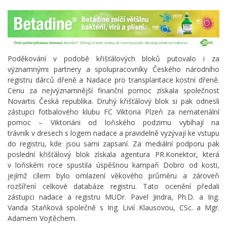
Poděkování v podobě křišťálových bloků putovalo i za
významnými partnery a spolupracovníky Českého národního
registru dárců dřeně a Nadace pro transplantace kostní dřeně.
Cenu za nejvýznamnější finanční pomoc získala společnost
Novartis Česká republika. Druhý křišťálový blok si pak odnesli
zástupci fotbalového klubu FC Viktoria Plzeň za nemateriální
pomoc – Viktoriáni od loňského podzimu vybíhají na
trávník v dresech s logem nadace a pravidelně vyzývají ke vstupu
do registru, kde jsou sami zapsaní. Za mediální podporu pak
poslední křišťálový blok získala agentura PR.Konektor, která
v loňském roce spustila úspěšnou kampaň Dobro od kosti,
jejímž cílem bylo omlazení věkového průměru a zároveň
rozšíření celkové databáze registru. Tato ocenění předali
zástupci nadace a registru MUDr. Pavel Jindra, Ph.D. a Ing.
Vanda Staňková společně s Ing. Livií Klausovou, CSc. a Mgr.
Adamem Vojtěchem.