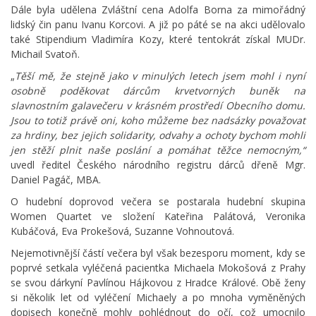
Dále byla udělena Zvláštní cena Adolfa Borna za mimořádný
lidský čin panu Ivanu Korcovi. A již po páté se na akci udělovalo
také Stipendium Vladimíra Kozy, které tentokrát získal MUDr.
Michail Svatoň.
„
Těší mě, že stejně jako v minulých letech jsem mohl i nyní
osobně poděkovat dárcům krvetvorných buněk na
slavnostním galavečeru v krásném prostředí Obecního domu.
Jsou to totiž právě oni, koho můžeme bez nadsázky považovat
za hrdiny, bez jejich solidarity, odvahy a ochoty bychom mohli
jen stěží plnit naše poslání a pomáhat těžce nemocným,“
uvedl ředitel Českého národního registru dárců dřeně Mgr.
Daniel Pagáč, MBA.
O hudební doprovod večera se postarala hudební skupina
Women Quartet ve složení Kateřina Palátová, Veronika
Kubáčová, Eva Prokešová, Suzanne Vohnoutová.
Nejemotivnější částí večera byl však bezesporu moment, kdy se
poprvé setkala vyléčená pacientka Michaela Mokošová z Prahy
se svou dárkyní Pavlínou Hájkovou z Hradce Králové. Obě ženy
si několik let od vyléčení Michaely a po mnoha vyměněných
dopisech konečně mohly pohlédnout do očí, což umocnilo