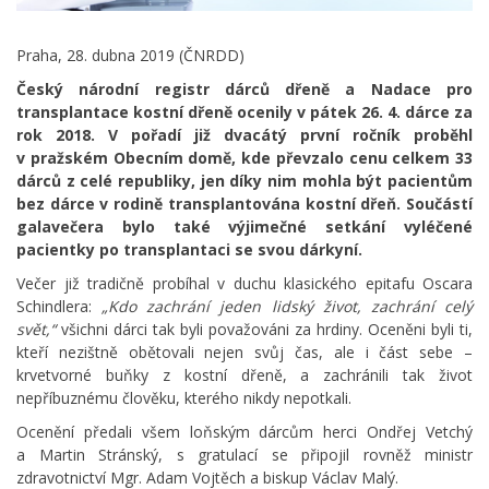
Praha, 28. dubna 2019 (ČNRDD)
Český národní registr dárců dřeně a Nadace pro
transplantace kostní dřeně ocenily v pátek 26. 4. dárce za
rok 2018. V pořadí již dvacátý první ročník proběhl
v pražském Obecním domě, kde převzalo cenu celkem 33
dárců z celé republiky, jen
díky nim mohla být pacientům
bez dárce v rodině transplantována kostní dřeň. Součástí
galavečera bylo také výjimečné setkání vyléčené
pacientky po transplantaci se svou dárkyní.
Večer již tradičně probíhal v duchu klasického epitafu Oscara
Schindlera:
„Kdo zachrání jeden lidský život, zachrání celý
svět,“
všichni dárci tak byli považováni za hrdiny. Oceněni byli ti,
kteří nezištně obětovali nejen svůj čas, ale i část sebe –
krvetvorné buňky z kostní dřeně, a zachránili tak život
nepříbuznému člověku, kterého nikdy nepotkali.
Ocenění předali všem loňským dárcům herci Ondřej Vetchý
a Martin Stránský, s gratulací se připojil rovněž ministr
zdravotnictví Mgr. Adam Vojtěch a biskup Václav Malý.