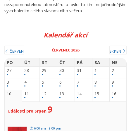
nezapomenutelnou atmosféru a bylo to tím nejpříhodnějším
vyvrcholením celého slavnostního večera.
Kalendář akcí
ČERVENEC 2026
ČERVEN
SRPEN
PO
ÚT
ST
ČT
PÁ
SA
NE
27
28
29
30
31
1
2
3
4
5
6
7
8
9
10
11
12
13
14
15
16
9
Události pro Srpen
6:00 am - 9:00 pm