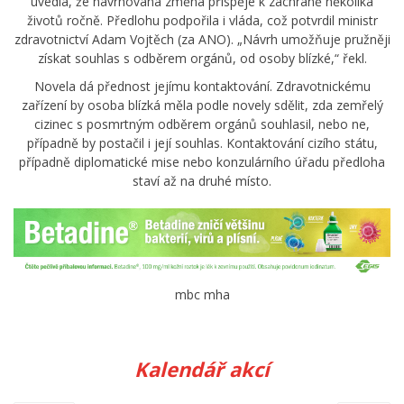
uvedla, že navrhovaná změna přispěje k záchraně několika
životů ročně. Předlohu podpořila i vláda, což potvrdil ministr
zdravotnictví Adam Vojtěch (za ANO). „Návrh umožňuje pružněji
získat souhlas s odběrem orgánů, od osoby blízké,“ řekl.
Novela dá přednost jejímu kontaktování. Zdravotnickému
zařízení by osoba blízká měla podle novely sdělit, zda zemřelý
cizinec s posmrtným odběrem orgánů souhlasil, nebo ne,
případně by postačil i její souhlas. Kontaktování cizího státu,
případně diplomatické mise nebo konzulárního úřadu předloha
staví až na druhé místo.
mbc mha
Kalendář akcí