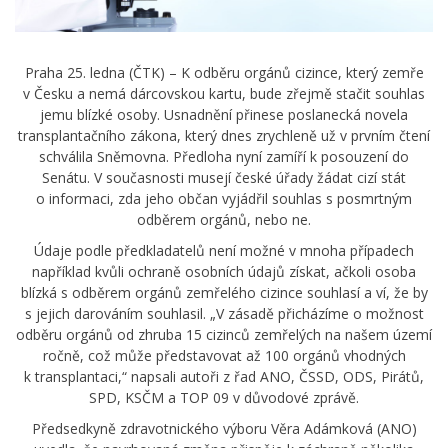
Praha 25. ledna (ČTK) – K odběru orgánů cizince, který zemře
v Česku a nemá dárcovskou kartu, bude zřejmě stačit souhlas
jemu blízké osoby. Usnadnění přinese poslanecká novela
transplantačního zákona, který dnes zrychleně už v prvním čtení
schválila Sněmovna. Předloha nyní zamíří k posouzení do
Senátu. V současnosti musejí české úřady žádat cizí stát
o informaci, zda jeho občan vyjádřil souhlas s posmrtným
odběrem orgánů, nebo ne.
Údaje podle předkladatelů není možné v mnoha případech
například kvůli ochraně osobních údajů získat, ačkoli osoba
blízká s odběrem orgánů zemřelého cizince souhlasí a ví, že by
s jejich darováním souhlasil. „V zásadě přicházíme o možnost
odběru orgánů od zhruba 15 cizinců zemřelých na našem území
ročně, což může představovat až 100 orgánů vhodných
k transplantaci,“ napsali autoři z řad ANO, ČSSD, ODS, Pirátů,
SPD, KSČM a TOP 09 v důvodové zprávě.
Předsedkyně zdravotnického výboru Věra Adámková (ANO)