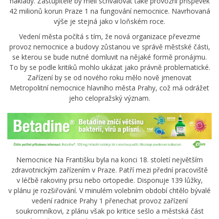
náklady. Zastupitelé by měli schvalovat také provozní příspěvek
42 milionů korun Praze 1 na fungování nemocnice. Navrhovaná
výše je stejná jako v loňském roce.
Vedení města počítá s tím, že nová organizace převezme
provoz nemocnice a budovy zůstanou ve správě městské části,
se kterou se bude nutné domluvit na nějaké formě pronájmu.
To by se podle kritiků mohlo ukázat jako právně problematické.
Zařízení by se od nového roku mělo nově jmenovat
Metropolitní nemocnice hlavního města Prahy, což má odrážet
jeho celopražský význam.
Nemocnice Na Františku byla na konci 18. století největším
zdravotnickým zařízením v Praze. Patří mezi přední pracoviště
v léčbě rakoviny prsu nebo ortopedie. Disponuje 139 lůžky,
v plánu je rozšiřování. V minulém volebním období chtělo bývalé
vedení radnice Prahy 1 přenechat provoz zařízení
soukromníkovi, z plánu však po kritice sešlo a městská část