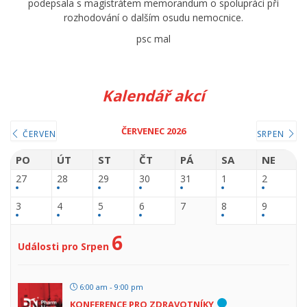
podepsala s magistrátem memorandum o spolupráci při
rozhodování o dalším osudu nemocnice.
psc mal
Kalendář akcí
ČERVENEC 2026
ČERVEN
SRPEN
PO
ÚT
ST
ČT
PÁ
SA
NE
27
28
29
30
31
1
2
3
4
5
6
7
8
9
6
Události pro Srpen
6:00 am - 9:00 pm
KONFERENCE PRO ZDRAVOTNÍKY