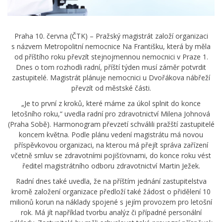
Praha 10. června (ČTK) – Pražský magistrát založí organizaci
s názvem Metropolitní nemocnice Na Františku, která by měla
od příštího roku převzít stejnojmennou nemocnici v Praze 1.
Dnes o tom rozhodli radní, příští týden musí záměr potvrdit
zastupitelé. Magistrát plánuje nemocnici u Dvořákova nábřeží
převzít od městské části.
„Je to první z kroků, které máme za úkol splnit do konce
letošního roku,“ uvedla radní pro zdravotnictví Milena Johnová
(Praha Sobě). Harmonogram převzetí schválili pražští zastupitelé
koncem května. Podle plánu vedení magistrátu má novou
příspěvkovou organizaci, na kterou má přejít správa zařízení
včetně smluv se zdravotními pojišťovnami, do konce roku vést
ředitel magistrátního odboru zdravotnictví Martin Ježek.
Radní dnes také uvedla, že na příštím jednání zastupitelstva
kromě založení organizace předloží také žádost o přidělení 10
milionů korun na náklady spojené s jejím provozem pro letošní
rok. Má jít například tvorbu analýz či případné personální