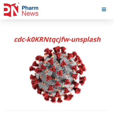
Skip
to
content
cdc-k0KRNtqcjfw-unsplash