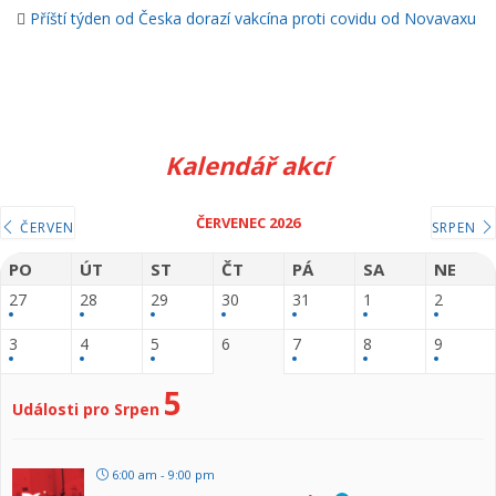
Příští týden od Česka dorazí vakcína proti covidu od Novavaxu
Kalendář akcí
ČERVENEC 2026
ČERVEN
SRPEN
PO
ÚT
ST
ČT
PÁ
SA
NE
27
28
29
30
31
1
2
3
4
5
6
7
8
9
5
Události pro Srpen
6:00 am - 9:00 pm