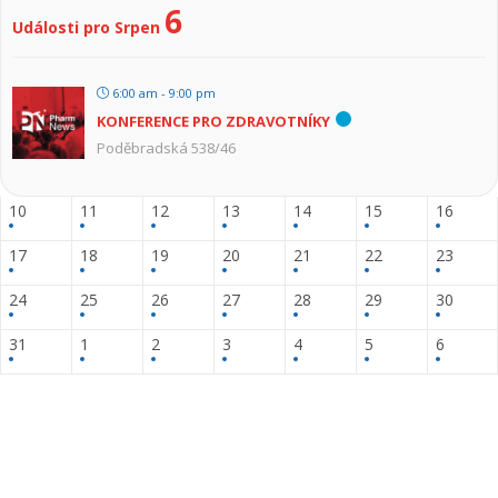
6
Události pro Srpen
6:00 am - 9:00 pm
KONFERENCE PRO ZDRAVOTNÍKY
Poděbradská 538/46
10
11
12
13
14
15
16
17
18
19
20
21
22
23
24
25
26
27
28
29
30
31
1
2
3
4
5
6