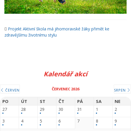
Projekt Aktivní škola má jihomoravské žáky přimět ke
zdravějšímu životnímu stylu
Kalendář akcí
ČERVENEC 2026
ČERVEN
SRPEN
PO
ÚT
ST
ČT
PÁ
SA
NE
27
28
29
30
31
1
2
3
4
5
6
7
8
9