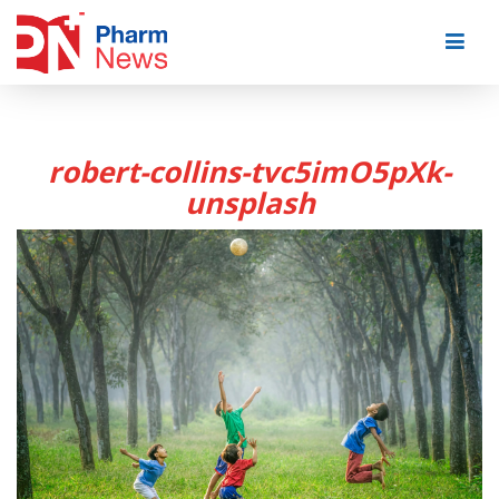
Skip
to
content
robert-collins-tvc5imO5pXk-
unsplash