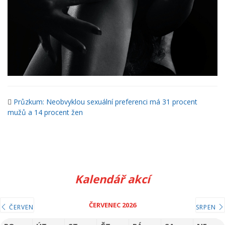
Průzkum: Neobvyklou sexuální preferenci má 31 procent
mužů a 14 procent žen
Kalendář akcí
ČERVENEC 2026
ČERVEN
SRPEN