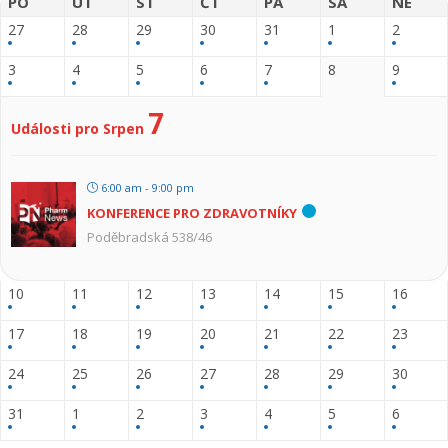
PO
ÚT
ST
ČT
PÁ
SA
NE
27
28
29
30
31
1
2
3
4
5
6
7
8
9
7
Události pro Srpen
6:00 am - 9:00 pm
KONFERENCE PRO ZDRAVOTNÍKY
Poděbradská 538/46
10
11
12
13
14
15
16
17
18
19
20
21
22
23
24
25
26
27
28
29
30
31
1
2
3
4
5
6