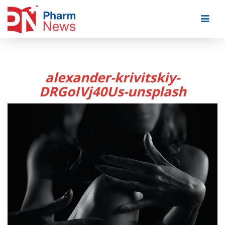
Skip
to
content
alexander-krivitskiy-
DRGoIVj40Us-unsplash