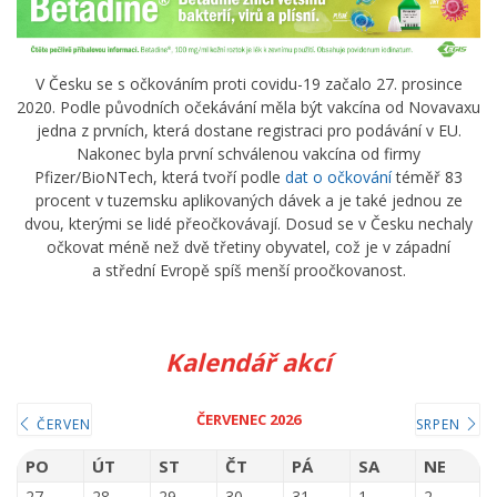
V Česku se s očkováním proti covidu-19 začalo 27. prosince
2020. Podle původních očekávání měla být vakcína od Novavaxu
jedna z prvních, která dostane registraci pro podávání v EU.
Nakonec byla první schválenou vakcína od firmy
Pfizer/BioNTech, která tvoří podle
dat o očkování
téměř 83
procent v tuzemsku aplikovaných dávek a je také jednou ze
dvou, kterými se lidé přeočkovávají. Dosud se v Česku nechaly
očkovat méně než dvě třetiny obyvatel, což je v západní
a střední Evropě spíš menší proočkovanost.
Kalendář akcí
ČERVENEC 2026
ČERVEN
SRPEN
PO
ÚT
ST
ČT
PÁ
SA
NE
27
28
29
30
31
1
2