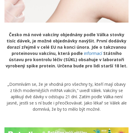
Česko má nové vakcíny objednány podle Válka stovky
tisíc dávek, je možné objednávky navýšit. První dodávky
dorazí zřejmě v celé EU na konci února. Jde o takzvanou
proteinovou vakcínu, která podle
informací
Státního
ústavu pro kontrolu léčiv (SÚKL) obsahuje v laboratoři
vyrobený spike protein. Určena bude pro lidi starší 18 let.
„Domnívám se, že je vhodná pro všechny ty, kteří mají obavy
z těch modernějších mRNA vakcín,“ uvedl Válek. Vakcíny se
aplikují dvě dávky v odstupu 21 dní. Zatím podle Válka není
jasné, jestli se s ní bude i přeočkovávat. Jako lékař se Válek ale
domnívá, že by to mělo být možné.