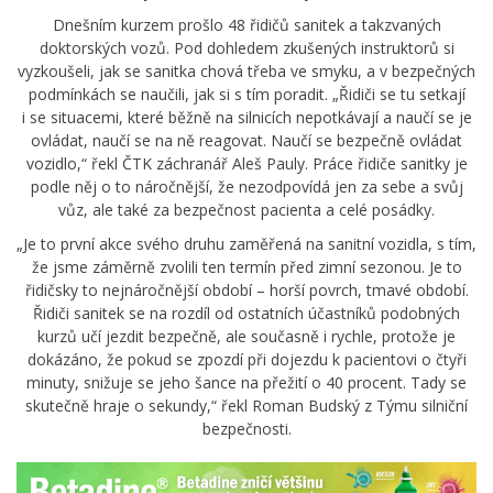
Dnešním kurzem prošlo 48 řidičů sanitek a takzvaných
doktorských vozů. Pod dohledem zkušených instruktorů si
vyzkoušeli, jak se sanitka chová třeba ve smyku, a v bezpečných
podmínkách se naučili, jak si s tím poradit. „Řidiči se tu setkají
i se situacemi, které běžně na silnicích nepotkávají a naučí se je
ovládat, naučí se na ně reagovat. Naučí se bezpečně ovládat
vozidlo,“ řekl ČTK záchranář Aleš Pauly. Práce řidiče sanitky je
podle něj o to náročnější, že nezodpovídá jen za sebe a svůj
vůz, ale také za bezpečnost pacienta a celé posádky.
„Je to první akce svého druhu zaměřená na sanitní vozidla, s tím,
že jsme záměrně zvolili ten termín před zimní sezonou. Je to
řidičsky to nejnáročnější období – horší povrch, tmavé období.
Řidiči sanitek se na rozdíl od ostatních účastníků podobných
kurzů učí jezdit bezpečně, ale současně i rychle, protože je
dokázáno, že pokud se zpozdí při dojezdu k pacientovi o čtyři
minuty, snižuje se jeho šance na přežití o 40 procent. Tady se
skutečně hraje o sekundy,“ řekl Roman Budský z Týmu silniční
bezpečnosti.