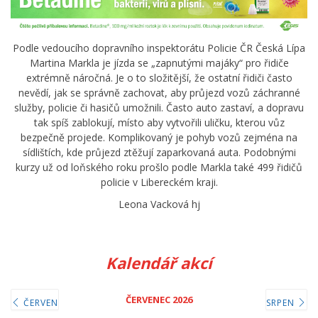
Podle vedoucího dopravního inspektorátu Policie ČR Česká Lípa
Martina Markla je jízda se „zapnutými majáky“ pro řidiče
extrémně náročná. Je o to složitější, že ostatní řidiči často
nevědí, jak se správně zachovat, aby průjezd vozů záchranné
služby, policie či hasičů umožnili. Často auto zastaví, a dopravu
tak spíš zablokují, místo aby vytvořili uličku, kterou vůz
bezpečně projede. Komplikovaný je pohyb vozů zejména na
sídlištích, kde průjezd ztěžují zaparkovaná auta. Podobnými
kurzy už od loňského roku prošlo podle Markla také 499 řidičů
policie v Libereckém kraji.
Leona Vacková hj
Kalendář akcí
ČERVENEC 2026
ČERVEN
SRPEN