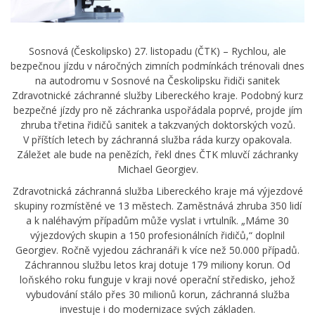
Sosnová (Českolipsko) 27. listopadu (ČTK) – Rychlou, ale
bezpečnou jízdu v náročných zimních podmínkách trénovali dnes
na autodromu v Sosnové na Českolipsku řidiči sanitek
Zdravotnické záchranné služby Libereckého kraje. Podobný kurz
bezpečné jízdy pro ně záchranka uspořádala poprvé, projde jím
zhruba třetina řidičů sanitek a takzvaných doktorských vozů.
V příštích letech by záchranná služba ráda kurzy opakovala.
Záležet ale bude na penězích, řekl dnes ČTK mluvčí záchranky
Michael Georgiev.
Zdravotnická záchranná služba Libereckého kraje má výjezdové
skupiny rozmístěné ve 13 městech. Zaměstnává zhruba 350 lidí
a k naléhavým případům může vyslat i vrtulník. „Máme 30
výjezdových skupin a 150 profesionálních řidičů,“ doplnil
Georgiev. Ročně vyjedou záchranáři k více než 50.000 případů.
Záchrannou službu letos kraj dotuje 179 miliony korun. Od
loňského roku funguje v kraji nové operační středisko, jehož
vybudování stálo přes 30 milionů korun, záchranná služba
investuje i do modernizace svých základen.