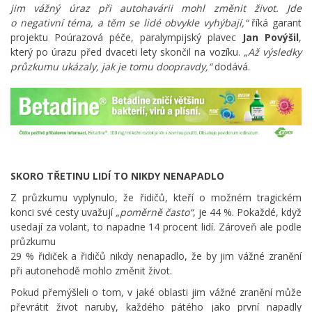
jim vážný úraz při autohavárii mohl změnit život. Jde
o negativní téma, a těm se lidé obvykle vyhýbají,“
říká garant
projektu Poúrazová péče, paralympijský plavec
Jan Povýšil
,
který po úrazu před dvaceti lety skončil na vozíku.
„Až výsledky
průzkumu ukázaly, jak je tomu doopravdy,“
dodává.
SKORO TŘETINU LIDÍ TO NIKDY NENAPADLO
Z průzkumu vyplynulo, že řidičů, kteří o možném tragickém
konci své cesty uvažují
„poměrně často“
, je 44 %. Pokaždé, když
usedají za volant, to napadne 14 procent lidí. Zároveň ale podle
průzkumu
29 % řidiček a řidičů nikdy nenapadlo, že by jim vážné zranění
při autonehodě mohlo změnit život.
Pokud přemýšleli o tom, v jaké oblasti jim vážné zranění může
převrátit život naruby, každého pátého jako první napadly