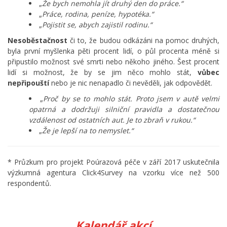
„
Že bych nemohla jít druhý den do práce.“
„
Práce, rodina, peníze, hypotéka.“
„
Pojistit se, abych zajistil rodinu.“
Nesoběstačnost
či to, že budou odkázáni na pomoc druhých,
byla první myšlenka pěti procent lidí, o půl procenta méně si
připustilo možnost své smrti nebo někoho jiného. Šest procent
lidí si možnost, že by se jim něco mohlo stát,
vůbec
nepřipouští
nebo je nic nenapadlo či nevěděli, jak odpovědět.
„
Proč by se to mohlo stát. Proto jsem v autě velmi
opatrná a dodržuji silniční pravidla a dostatečnou
vzdálenost od ostatních aut. Je to zbraň v rukou.“
„
Že je lepší na to nemyslet.“
* Průzkum pro projekt Poúrazová péče v září 2017 uskutečnila
výzkumná agentura Click4Survey na vzorku více než 500
respondentů.
Kalendář akcí