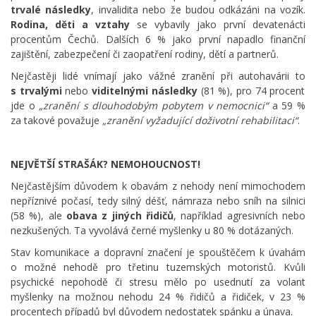
trvalé následky
, invalidita nebo že budou odkázáni na vozík.
Rodina, děti a vztahy
se vybavily jako první devatenácti
procentům Čechů. Dalších 6 % jako první napadlo finanční
zajištění, zabezpečení či zaopatření rodiny, dětí a partnerů.
Nejčastěji lidé vnímají jako vážné zranění při autohavárii to
s trvalými
nebo
viditelnými následky
(81 %), pro 74 procent
jde o
„zranění s dlouhodobým pobytem v nemocnici“
a 59 %
za takové považuje
„zranění vyžadující doživotní rehabilitaci“
.
NEJVĚTŠÍ STRAŠÁK? NEMOHOUCNOST!
Nejčastějším důvodem k obavám z nehody není mimochodem
nepříznivé počasí, tedy silný déšť, námraza nebo sníh na silnici
(58 %), ale
obava z jiných řidičů
, například agresivních nebo
nezkušených. Ta vyvolává černé myšlenky u 80 % dotázaných.
Stav komunikace a dopravní značení je spouštěčem k úvahám
o možné nehodě pro třetinu tuzemských motoristů. Kvůli
psychické nepohodě či stresu mělo po usednutí za volant
myšlenky na možnou nehodu 24 % řidičů a řidiček, v 23 %
procentech případů byl důvodem nedostatek spánku a únava.