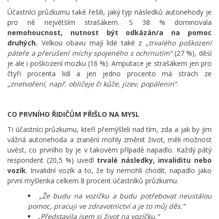
Účastníci průzkumu také řešili, jaký typ následků autonehody je
pro ně největším strašákem. S 38 % dominovala
nemohoucnost, nutnost být odkázán/a na pomoc
druhých.
Velkou obavu mají lidé také z
„trvalého poškození
páteře a přerušení míchy spojeného s ochrnutím“
(27 %), děsí
je ale i poškození mozku (16 %). Amputace je strašákem jen pro
čtyři procenta lidí a jen jedno procento má strach ze
„znetvoření, např. obličeje či kůže, jizev, popálenin“
.
CO PRVNÍHO ŘIDIČŮM PŘIŠLO NA MYSL
Ti účastníci průzkumu, kteří přemýšleli nad tím, zda a jak by jim
vážná autonehoda a zranění mohly změnit život, měli možnost
uvést, co prvního by je v takovém případě napadlo. Každý pátý
respondent (20,5 %) uvedl
trvalé následky, invaliditu nebo
vozík
. Invalidní vozík a to, že by nemohli chodit, napadlo jako
první myšlenka celkem 8 procent účastníků průzkumu.
„
Že budu na vozíčku a budu potřebovat neustálou
pomoc, pracuji ve zdravotnictví a je to můj děs.“
„
Představila jsem si život na vozíčku.“