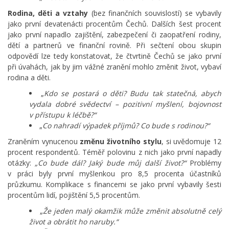
Rodina, děti a vztahy
(bez finančních souvislostí) se vybavily
jako první devatenácti procentům Čechů. Dalších šest procent
jako první napadlo zajištění, zabezpečení či zaopatření rodiny,
dětí a partnerů ve finanční rovině. Při sečtení obou skupin
odpovědí lze tedy konstatovat, že čtvrtině Čechů se jako první
při úvahách, jak by jim vážné zranění mohlo změnit život, vybaví
rodina a děti.
„
Kdo se postará o děti? Budu tak statečná, abych
vydala dobré svědectví – pozitivní myšlení, bojovnost
v přístupu k léčbě?“
„
Co nahradí výpadek příjmů? Co bude s rodinou?“
Zraněním vynucenou
změnu životního stylu
, si uvědomuje 12
procent respondentů. Téměř polovinu z nich jako první napadly
otázky:
„Co bude dál? Jaký bude můj další život?“
Problémy
v práci byly první myšlenkou pro 8,5 procenta účastníků
průzkumu. Komplikace s financemi se jako první vybavily šesti
procentům lidí, pojištění 5,5 procentům.
„
Že jeden malý okamžik může změnit absolutně celý
život a obrátit ho naruby.“