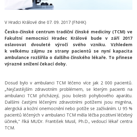
V Hradci Králové dne 07. 09. 2017 (FNHK)
Česko-čínské centrum tradiční čínské medicíny (TCM) ve
Fakultní nemocnici Hradec Králové bude v září 2017
oslavovat dvouleté výročí svého vzniku. Vzhledem
k velkému zájmu ze strany pacientů se nyní kapacita
ambulance rozšířila o dalšího čínského lékaře. To přinese
výrazné snížení čekací doby.
Dosud bylo v ambulanci TCM léčeno více jak 2 000 pacientů.
„Nejčastějším zdravotním problémem, se kterým pacienti na
ambulanci TCM přicházejí, jsou bolesti pohybového aparátu.
Dalšími častými léčenými zdravotními potížemi jsou migréna,
alergická a kožní onemocnění nebo potíže se zažíváním. U 95 %
pacientů léčených v ambulanci TCM měla léčba pozitivní léčebný
účinek,“ říká MUDr. František Musil, Ph.D., vedoucí lékař centra
TCM.