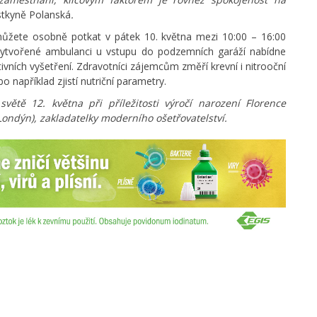
tkyně Polanská
.
můžete osobně potkat v pátek 10. května mezi 10:00 – 16:00
vytvořené ambulanci u vstupu do podzemních garáží nabídne
vních vyšetření. Zdravotníci zájemcům změří krevní i nitrooční
o například zjistí nutriční parametry.
ětě 12. května při příležitosti výročí narození Florence
, Londýn), zakladatelky moderního ošetřovatelství.