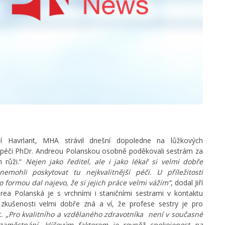
ří Havrlant, MHA strávil dnešní dopoledne na lůžkových
u péči PhDr. Andreou Polanskou osobně poděkovali sestrám za
m růži.“
Nejen jako ředitel, ale i jako lékař si velmi dobře
ohli poskytovat tu nejkvalitnější péči. U příležitosti
 formou dal najevo, že si jejich práce velmi vážím
“
, dodal Jiří
rea Polanská je s vrchními i staničními sestrami v kontaktu
í zkušenosti velmi dobře zná a ví, že profese sestry je pro
t.
„P
ro kvalitního a vzdělaného zdravotníka není v současné
zaměstnání, klíčovým faktorem je rovněž spokojenost na