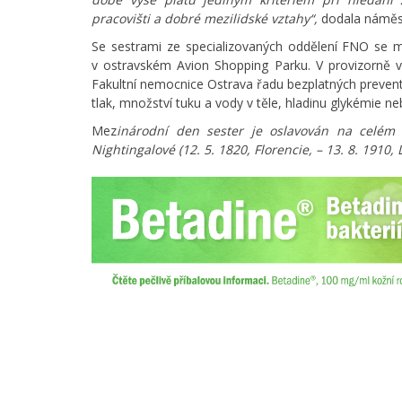
pracovišti a dobré mezilidské vztahy“,
dodala náměs
Se sestrami ze specializovaných oddělení FNO se 
v ostravském Avion Shopping Parku. V provizorně 
Fakultní nemocnice Ostrava řadu bezplatných preventi
tlak, množství tuku a vody v těle, hladinu glykémie neb
Mez
inárodní den sester je oslavován na celém sv
Nightingalové (12. 5. 1820, Florencie, – 13. 8. 1910