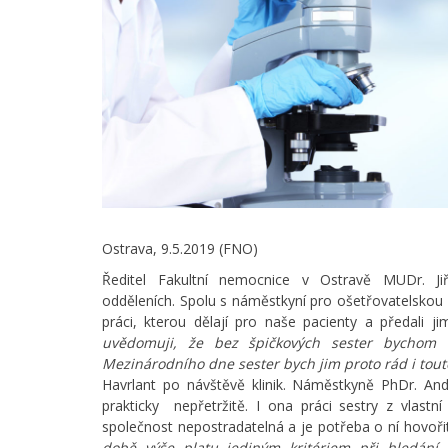
Ostrava, 9.5.2019 (FNO)
Ředitel Fakultní nemocnice v Ostravě MUDr. Ji
odděleních. Spolu s náměstkyní pro ošetřovatelsko
práci, kterou dělají pro naše pacienty a předali ji
uvědomuji, že bez špičkových sester bychom nem
Mezinárodního dne sester bych jim proto rád i touto
Havrlant po návštěvě klinik. Náměstkyně PhDr. And
prakticky nepřetržitě. I ona práci sestry z vlastn
společnost nepostradatelná a je potřeba o ní hovoři
době výše platu jediným kritériem při hledání 