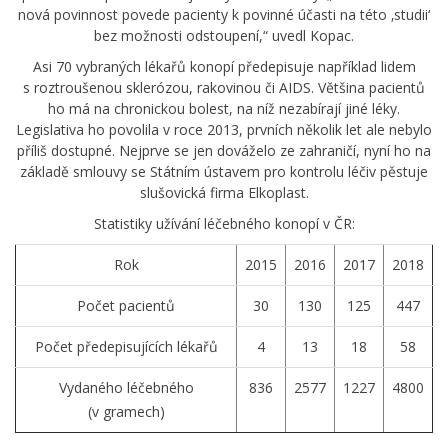
nová povinnost povede pacienty k povinné účasti na této ‚studii‘
bez možnosti odstoupení,“ uvedl Kopac.
Asi 70 vybraných lékařů konopí předepisuje například lidem
s roztroušenou sklerózou, rakovinou či AIDS. Většina pacientů
ho má na chronickou bolest, na níž nezabírají jiné léky.
Legislativa ho povolila v roce 2013, prvních několik let ale nebylo
příliš dostupné. Nejprve se jen dováželo ze zahraničí, nyní ho na
základě smlouvy se Státním ústavem pro kontrolu léčiv pěstuje
slušovická firma Elkoplast.
Statistiky užívání léčebného konopí v ČR:
Rok
2015
2016
2017
2018
Počet pacientů
30
130
125
447
Počet předepisujících lékařů
4
13
18
58
Vydaného léčebného
836
2577
1227
4800
(v gramech)