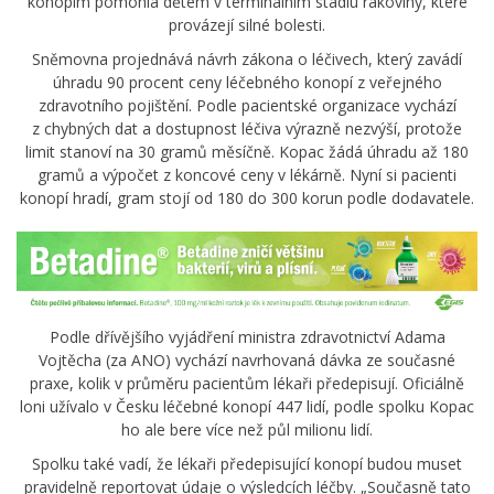
konopím pomohla dětem v terminálním stádiu rakoviny, které
provázejí silné bolesti.
Sněmovna projednává návrh zákona o léčivech, který zavádí
úhradu 90 procent ceny léčebného konopí z veřejného
zdravotního pojištění. Podle pacientské organizace vychází
z chybných dat a dostupnost léčiva výrazně nezvýší, protože
limit stanoví na 30 gramů měsíčně. Kopac žádá úhradu až 180
gramů a výpočet z koncové ceny v lékárně. Nyní si pacienti
konopí hradí, gram stojí od 180 do 300 korun podle dodavatele.
Podle dřívějšího vyjádření ministra zdravotnictví Adama
Vojtěcha (za ANO) vychází navrhovaná dávka ze současné
praxe, kolik v průměru pacientům lékaři předepisují. Oficiálně
loni užívalo v Česku léčebné konopí 447 lidí, podle spolku Kopac
ho ale bere více než půl milionu lidí.
Spolku také vadí, že lékaři předepisující konopí budou muset
pravidelně reportovat údaje o výsledcích léčby. „Současně tato