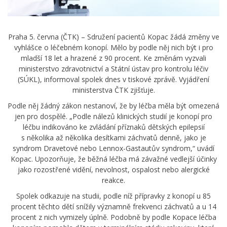
Praha 5. června (ČTK) – Sdružení pacientů Kopac žádá změny ve
vyhlášce o léčebném konopí. Mělo by podle něj nich být i pro
mladší 18 let a hrazené z 90 procent. Ke změnám vyzvali
ministerstvo zdravotnictví a Státní ústav pro kontrolu léčiv
(SÚKL), informoval spolek dnes v tiskové zprávě. Vyjádření
ministerstva ČTK zjišťuje.
Podle něj žádný zákon nestanoví, že by léčba měla být omezená
jen pro dospělé. „Podle nálezů klinických studií je konopí pro
léčbu indikováno ke zvládání příznaků dětských epilepsií
s několika až několika desítkami záchvatů denně, jako je
syndrom Dravetové nebo Lennox-Gastautův syndrom,“ uvádí
Kopac. Upozorňuje, že běžná léčba má závažné vedlejší účinky
jako rozostřené vidění, nevolnost, ospalost nebo alergické
reakce.
Spolek odkazuje na studii, podle níž přípravky z konopí u 85
procent těchto dětí snížily významně frekvenci záchvatů a u 14
procent z nich vymizely úplně. Podobně by podle Kopace léčba