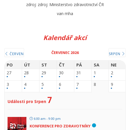
zdroj: zdroj: Ministerstvo zdravotnictví ČR
van mha
Kalendář akcí
ČERVENEC 2026
ČERVEN
SRPEN
PO
ÚT
ST
ČT
PÁ
SA
NE
27
28
29
30
31
1
2
3
4
5
6
7
8
9
7
Události pro Srpen
6:00 am - 9:00 pm
KONFERENCE PRO ZDRAVOTNÍKY