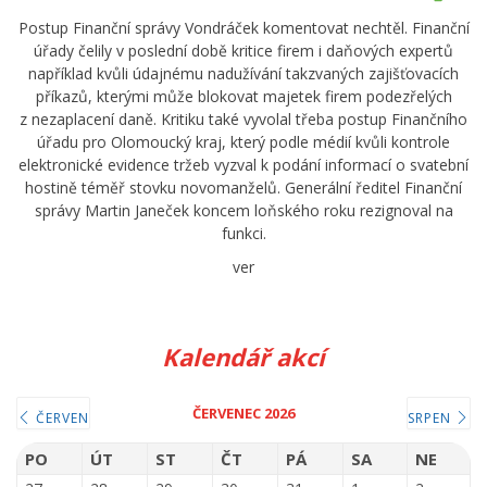
Postup Finanční správy Vondráček komentovat nechtěl. Finanční
úřady čelily v poslední době kritice firem i daňových expertů
například kvůli údajnému nadužívání takzvaných zajišťovacích
příkazů, kterými může blokovat majetek firem podezřelých
z nezaplacení daně. Kritiku také vyvolal třeba postup Finančního
úřadu pro Olomoucký kraj, který podle médií kvůli kontrole
elektronické evidence tržeb vyzval k podání informací o svatební
hostině téměř stovku novomanželů. Generální ředitel Finanční
správy Martin Janeček koncem loňského roku rezignoval na
funkci.
ver
Kalendář akcí
ČERVENEC 2026
ČERVEN
SRPEN
PO
ÚT
ST
ČT
PÁ
SA
NE