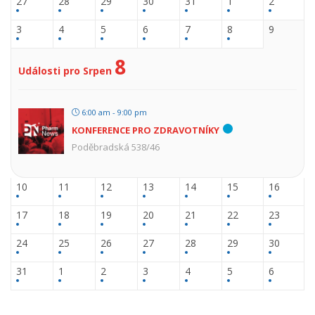
27
28
29
30
31
1
2
3
4
5
6
7
8
9
8
Události pro Srpen
6:00 am - 9:00 pm
KONFERENCE PRO ZDRAVOTNÍKY
Poděbradská 538/46
10
11
12
13
14
15
16
17
18
19
20
21
22
23
24
25
26
27
28
29
30
31
1
2
3
4
5
6