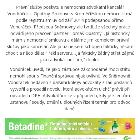
Právní služby poskytuje nemocnici advokátní kancelář
Vondráček – Opatrný. Smlouvu s Kroměřížskou nemocnicí má
podle registru smluv od září 2014 podepsanou přímo
Vondráček. Předseda Sněmovny ale tvrdí, že všechny práce
odvádí jeho pracovní partner Tomáš Opatrný. „Já historicky
mám s nemocnicí smlouvu a děláme jim komplexní právní
služby jako kancelář. Ale já už nejsem schopen fakticky někam
chodit a něco dělat,“ řekl serveru. „Já fakticky žádný střet zájmů
jako advokát necítím,“ doplnil.
Vondráček uvedl, že jako zástupce zákonodárné moci státu
nemohl spor s Finanční správou nijak ovlivnit. Ve Sněmovně
Vondráček nedávno s dalšími kolegy advokáty z řad poslanců
vytvořil a prosadil novelu, která advokátům ulehčí právě při
odvodech DPH. Advokátům se v případech, kdy je klientům
ustanovují soudy, změní u dlouhých řízení termín pro odvod
daně.