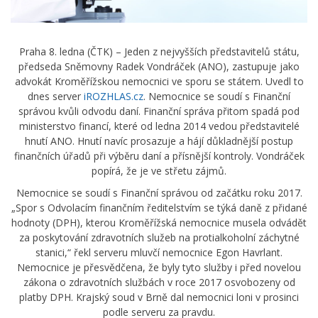
Praha 8. ledna (ČTK) – Jeden z nejvyšších představitelů státu,
předseda Sněmovny Radek Vondráček (ANO), zastupuje jako
advokát Kroměřížskou nemocnici ve sporu se státem. Uvedl to
dnes server
iROZHLAS.cz
. Nemocnice se soudí s Finanční
správou kvůli odvodu daní. Finanční správa přitom spadá pod
ministerstvo financí, které od ledna 2014 vedou představitelé
hnutí ANO. Hnutí navíc prosazuje a hájí důkladnější postup
finančních úřadů při výběru daní a přísnější kontroly. Vondráček
popírá, že je ve střetu zájmů.
Nemocnice se soudí s Finanční správou od začátku roku 2017.
„Spor s Odvolacím finančním ředitelstvím se týká daně z přidané
hodnoty (DPH), kterou Kroměřížská nemocnice musela odvádět
za poskytování zdravotních služeb na protialkoholní záchytné
stanici,“ řekl serveru mluvčí nemocnice Egon Havrlant.
Nemocnice je přesvědčena, že byly tyto služby i před novelou
zákona o zdravotních službách v roce 2017 osvobozeny od
platby DPH. Krajský soud v Brně dal nemocnici loni v prosinci
podle serveru za pravdu.