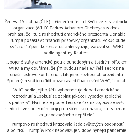
Ženeva 15. dubna (ČTK) – Generální ředitel Světové zdravotnické
organizace (WHO) Tedros Adhanom Ghebreyesus dnes
prohlásil, že lituje rozhodnutí amerického prezidenta Donalda
Trumpa pozastavit finanční příspěvky organizaci. Pokud bude
svět rozštěpen, koronavirus trhlin využije, varoval šéf WHO
podle agentury Reuters.
„Spojené státy americké jsou dlouhodobým a štědrým přítelem
WHO a my doufáme, že jím budou i nadále,“ řekl Tedros na
dnešní tiskové konferenci. „Litujeme rozhodnutí prezidenta
Spojených států nařídit pozastavení financování WHO,“ dodal.
WHO podle jejího šéfa vyhodnocuje dopad amerického
rozhodnutí a „pokusí se zaplnit jakékoli výpadky společně
s partnery“. Nyní je ale podle Tedrose čas na to, aby se svět
sjednotil ve společném boji proti šíření koronaviru, který označil
za „nebezpečného nepřítele“.
Trumpovo rozhodnutí kritizovala řada světových osobností
a politiků. Trumpův krok nepovažuje v době nynější pandemie