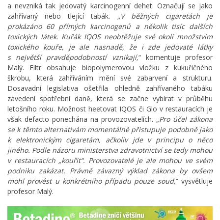
a nevzniká tak jedovatý karcinogenní dehet. Označují se jako
zahřívaný nebo tlející tabák. „
V běžných cigaretách je
prokázáno 60 přímých karcinogenů a několik tisíc dalších
toxických látek. Kuřák IQOS neobtěžuje své okolí množstvím
toxického kouře, je ale nasnadě, že i zde jedovaté látky
s největší pravděpodobností vznikají,
“ komentuje profesor
Malý. Filtr obsahuje biopolymerovou vložku z kukuřičného
škrobu, která zahříváním mění své zabarvení a strukturu.
Dosavadní legislativa ošetřila ohledně zahřívaného tabáku
zavedení spotřební daně, která se začne vybírat v průběhu
letošního roku. Možnost heetovat IQOS či Glo v restauracích je
však defacto ponechána na provozovatelích. „
Pro účel zákona
se k těmto alternativám momentálně přistupuje podobně jako
k elektronickým cigaretám, ačkoliv jde v principu o něco
jiného. Podle názoru ministerstva zdravotnictví se tedy mohou
v restauracích „kouřit“. Provozovatelé je ale mohou ve svém
podniku zakázat. Právně závazný výklad zákona by ovšem
mohl provést u konkrétního případu pouze soud,
“ vysvětluje
profesor Malý.