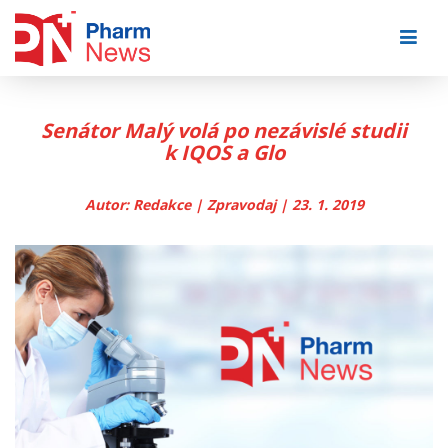
Skip
to
content
Senátor Malý volá po nezávislé studii
k IQOS a Glo
Autor: Redakce | Zpravodaj | 23. 1. 2019