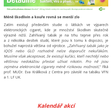
Méně škodlivin a kouře rovná se menší zlo
Zatím existují především studie o látkách ve výparech
elektronických cigaret, kde je množství škodlivin skutečně
výrazně nižší. Zahřívaný tabák je na trhu teprve přes rok
a z několika desítek studií, které jsou k tomu k dispozici, je
bohužel naprostá většina od výrobce. „
Zahřívaný tabák jako je
IQOS nebo GLO rozhodně nelze doporučit nekuřákům.
Musíme však akceptovat, že existují kuřáci, kteří nechtějí nebo
většinou nedokážou přestat užívat nikotin. Pro ně jsou
zejména elektronické cigarety méně rizikovou možností,
“ říká
prof. MUDr. Eva Králíková z Centra pro závislé na tabáku VFN
a 1. LF UK.
Kalendář akcí