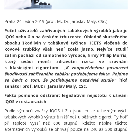
Praha 24. ledna 2019 (prof. MUDr. Jaroslav Malý, CSc.)
Počet uživatelů zahřívaných tabákových výrobků jako je
IQOS nebo Glo na českém trhu roste. Ohledně skutečného
obsahu škodlivin v tabákové tyčince HEETS vložené do
kovové trubičky však není zcela jasno. Nejvíce studií
zatím pochází od samotného výrobce, firmy Philip Morris,
který uvádí menší zdravotní rizika ve srovnání
s klasickými cigaretami. „
K zodpovědnému posouzení
škodlivosti zahřívaného tabáku potřebujeme fakta. Pojďme
se bavit o tom, že potřebujeme nezávislé studie,
“ říká
senátor prof. MUDr. Jaroslav Malý, CSc.
Fakta pomohou odstranit legislativní nejistotu k užívání
IQOS v restauracích
Podle výrobců značky IQOS i Glo jsou emise u bezdýmových
tabákových výrobků výrazně nižší než u běžných cigaret. Ty hoří
při teplotě vyšší než 600 stupňů, kdežto náplně těchto
alternativních výrobků se ohřívají pouze na 240 až 300 stupňů