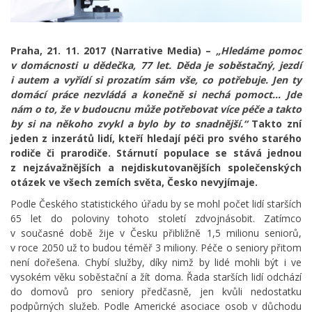
Praha, 21. 11. 2017 (Narrative Media) –
„Hledáme pomoc
v domácnosti u dědečka, 77 let. Děda je soběstačný, jezdí
i autem a vyřídí si prozatím sám vše, co potřebuje. Jen ty
domácí práce nezvládá a konečně si nechá pomoct… Jde
nám o to, že v budoucnu může potřebovat více péče a takto
by si na někoho zvykl a bylo by to snadnější.“
Takto zní
jeden z inzerátů lidí, kteří hledají péči pro svého starého
rodiče či prarodiče. Stárnutí populace se stává jednou
z nejzávažnějších a nejdiskutovanějších společenských
otázek ve všech zemích světa, Česko nevyjímaje.
Podle Českého statistického úřadu by se mohl počet lidí starších
65 let do poloviny tohoto století zdvojnásobit. Zatímco
v současné době žije v Česku přibližně 1,5 milionu seniorů,
v roce 2050 už to budou téměř 3 miliony. Péče o seniory přitom
není dořešena. Chybí služby, díky nimž by lidé mohli být i ve
vysokém věku soběstační a žít doma. Řada starších lidí odchází
do domovů pro seniory předčasně, jen kvůli nedostatku
podpůrných služeb. Podle Americké asociace osob v důchodu