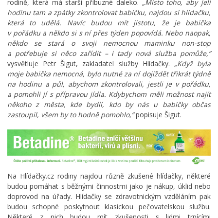
rodině, která má starší příbuzné daleko.
„Místo toho, aby jeli
hodinu tam a zpátky zkontrolovat babičku, najdou si hlídačku,
která to udělá. Navíc budou mít jistotu, že je babička
v pořádku a někdo si s ní přes týden popovídá. Nebo naopak,
někdo se stará o svoji nemocnou maminku non-stop
a potřebuje si něco zařídit – i tady nová služba pomůže,“
vysvětluje Petr Šigut, zakladatel služby Hlídačky.
„Když byla
moje babička nemocná, bylo nutné za ní dojíždět třikrát týdně
na hodinu a půl, abychom zkontrolovali, jestli je v pořádku,
a pomohli jí s přípravou jídla. Kdybychom měli možnost najít
někoho z města, kde bydlí, kdo by nás u babičky občas
zastoupil, všem by to hodně pomohlo,“
popisuje Šigut.
Na Hlídačky.cz rodiny najdou různě zkušené hlídačky, některé
budou pomáhat s běžnými činnostmi jako je nákup, úklid nebo
doprovod na úřady. Hlídačky se zdravotnickým vzděláním pak
budou schopné poskytnout klasickou pečovatelskou službu.
Některé z nich budou mít zkušenosti s lidmi trpícími