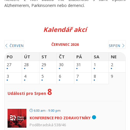
Alzheimerem, Parkinsonem nebo demencí.
Kalendář akcí
ČERVENEC 2026
ČERVEN
SRPEN
PO
ÚT
ST
ČT
PÁ
SA
NE
27
28
29
30
31
1
2
3
4
5
6
7
8
9
8
Události pro Srpen
6:00 am - 9:00 pm
KONFERENCE PRO ZDRAVOTNÍKY
Poděbradská 538/46