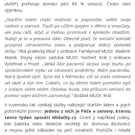
(AARP) preferuje domácí péči 89 % seniorů, Česko není
výjimkou.
„
Starším lidem chybí možnost si popovídat, sdílet svoje
radosti a starosti. Touží po užším spojení s dětmi a vnoučaty,
ale jsou rádi, když si mohou promluvit s kýmkoliv mladším.
Nabíjí je to a posouvá dále. Obecně platí, že sociální kontakt
prospívá zdravotnímu stavu a podporuje dobrý výsledek
léčby,“
říká praktický lékař z ordinace Familymed MUDr. Vladimír
Marek. Stejný názor zastává MUDr. Norbert Král z ordinace
Vyšehrad v Praze.
„Velká část pacientů skrývá svoji touhu po
společenském styku za zdravotní problémy. Mám pacientku,
která špatně slyší. Syna má v Německu, cítí se zcela izolovaná
od okolí a trpí tím. Cokoliv, co by těmto lidem pomohlo vyjít
z izolace, velmi vítám. Otázkou bude, zda příbuzní seniorů do
pomoci svým bližním zainvestují,“
dodává MUDr. Král.
V tuzemsku tak vznikají služby nabízející starším lidem a jejich
potomkům pomoc.
Jednou z nich je Péče o seniory, kterou
tento týden spouští Hlídačky.cz.
Ocení ji například rodiny,
kde babička nebo dědeček nechtějí do domova důchodců
a nejsou ještě odkázáni na péči ostatních. Pomůže i mladé