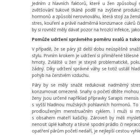
Jedním z hlavních faktorů, které u žen způsobují 
zvětšování tukové tkáně podílí na zvýšené produkc
hormonů a způsobí nerovnováhu, která stojí za žensko
stres, kouření a právě nadměrná konzumace cukrů či na
by si rovněž měly dávat pozor na hrozící infekce, jako 
Pomůže udržení správného poměru svalů a tuk
V případě, že se páry již delší dobu neúspěšně snaž
stylu. Prvním krokem je udržení si přiměřené tělesné
hmoty. Zvláště u žen je stejně problematické, po
žádný. Díky udržení správné váhy se totiž ustálí hla
pohyb na čerstvém vzduchu.
Páry by se měly snažit redukovat nadměrný stres
konzumovat omezeně. Snahy o početí dítěte mohou pod
ženy jsou určené například přípravky Sarapis mensis 
s vyšší hladinou mužských pohlavních hormonů. To s
prodlouženým menstruačním cyklem. I muži si mo
s obsahem mateří kašičky. Zároveň by měli myslet
nenosit úplé kalhoty a těsné spodní prádlo či neprac
opatření párům početí nedaří, je nejlepší cestou vyh