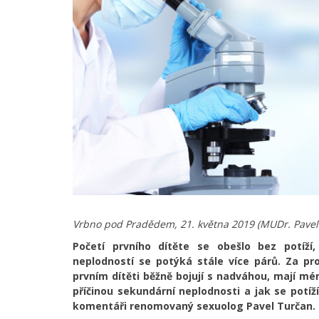
Vrbno pod Pradědem, 21. května 2019 (MUDr. Pavel
Početí prvního dítěte se obešlo bez potíž
neplodností se potýká stále více párů. Za pro
prvním dítěti běžně bojují s nadváhou, mají mé
příčinou sekundární neplodnosti a jak se potí
komentáři renomovaný sexuolog Pavel Turčan.