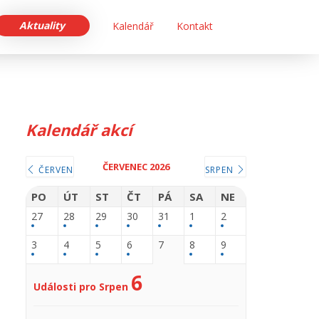
Aktuality
Kalendář
Kontakt
Kalendář akcí
ČERVENEC 2026
ČERVEN
SRPEN
PO
ÚT
ST
ČT
PÁ
SA
NE
27
28
29
30
31
1
2
3
4
5
6
7
8
9
6
Události pro Srpen