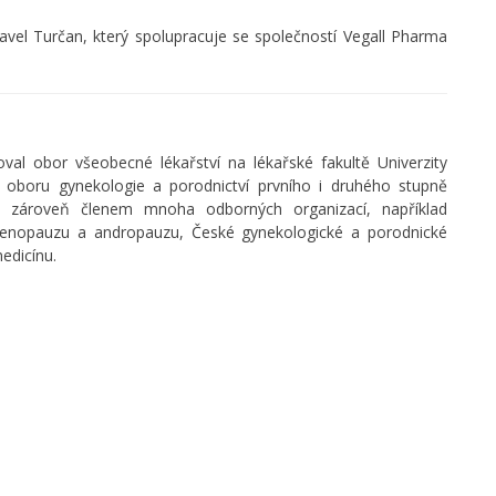
el Turčan, který spolupracuje se společností Vegall Pharma
al obor všeobecné lékařství na lékařské fakultě Univerzity
 v oboru gynekologie a porodnictví prvního i druhého stupně
 zároveň členem mnoha odborných organizací, například
 menopauzu a andropauzu, České gynekologické a porodnické
edicínu.