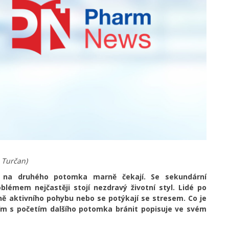
 Turčan)
í, na druhého potomka marně čekají. Se sekundární
blémem nejčastěji stojí nezdravý životní styl. Lidé po
ně aktivního pohybu nebo se potýkají se stresem. Co je
žím s početím dalšího potomka bránit popisuje ve svém