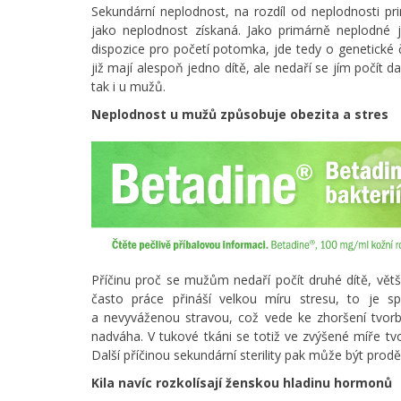
Sekundární neplodnost, na rozdíl od neplodnosti pri
jako neplodnost získaná. Jako primárně neplodné 
dispozice pro početí potomka, jde tedy o genetické 
již mají alespoň jedno dítě, ale nedaří se jím počít
tak i u mužů.
Neplodnost u mužů způsobuje obezita a stres
Příčinu proč se mužům nedaří počít druhé dítě, vě
často práce přináší velkou míru stresu, to je 
a nevyváženou stravou, což vede ke zhoršení tvorby
nadváha. V tukové tkáni se totiž ve zvýšené míře tvo
Další příčinou sekundární sterility pak může být pro
Kila navíc rozkolísají ženskou hladinu hormonů