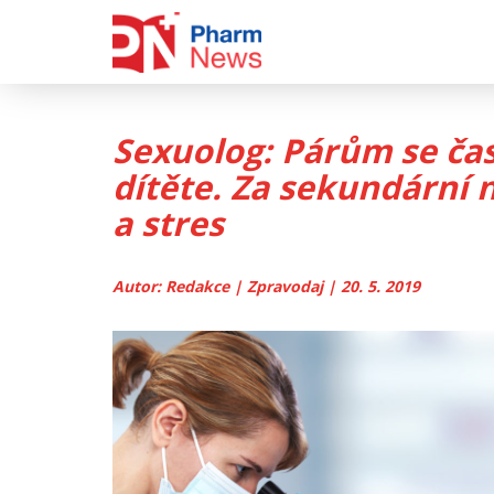
Skip
to
content
Sexuolog: Párům se ča
dítěte. Za sekundární
a stres
Autor: Redakce | Zpravodaj | 20. 5. 2019