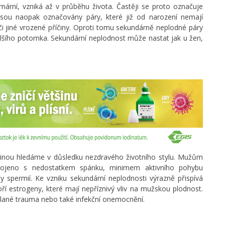
mární, vzniká až v průběhu života. Častěji se proto označuje
jsou naopak označovány páry, které již od narození nemají
či jiné vrozené příčiny. Oproti tomu sekundárně neplodné páry
 dalšího potomka. Sekundární neplodnost může nastat jak u žen,
tšinou hledáme v důsledku nezdravého životního stylu. Mužům
spojeno s nedostatkem spánku, minimem aktivního pohybu
 spermií. Ke vzniku sekundární neplodnosti výrazně přispívá
ří estrogeny, které mají nepříznivý vliv na mužskou plodnost.
dělané trauma nebo také infekční onemocnění.