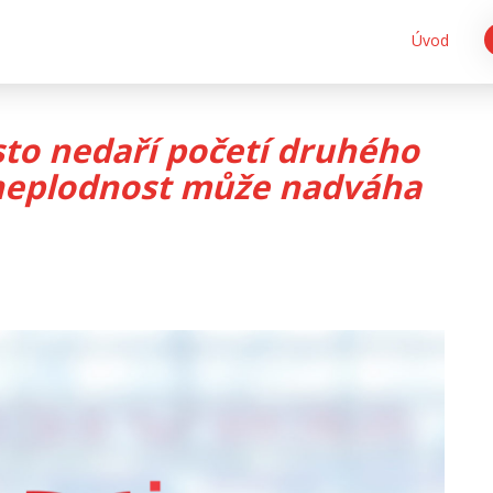
Úvod
sto nedaří početí druhého
 neplodnost může nadváha