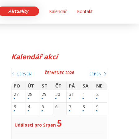
Aktuality
Kalendář
Kontakt
Kalendář akcí
ČERVENEC 2026
ČERVEN
SRPEN
PO
ÚT
ST
ČT
PÁ
SA
NE
27
28
29
30
31
1
2
3
4
5
6
7
8
9
5
Události pro Srpen