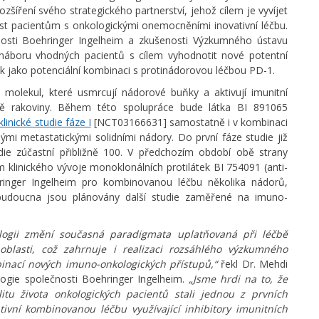
šíření svého strategického partnerství, jehož cílem je vyvíjet
ést pacientům s onkologickými onemocněními inovativní léčbu.
čnosti Boehringer Ingelheim a zkušenosti Výzkumného ústavu
a náboru vhodných pacientů s cílem vyhodnotit nové potentní
 jako potenciální kombinaci s protinádorovou léčbou PD-1.
molekul, které usmrcují nádorové buňky a aktivují imunitní
éčbě rakoviny. Během této spolupráce bude látka BI 891065
klinické studie fáze I
[NCT03166631] samostatně i v kombinaci
ými metastatickými solidními nádory. Do první fáze studie již
udie zúčastní přibližně 100. V předchozím období obě strany
m klinického vývoje monoklonálních protilátek BI 754091 (anti-
ringer Ingelheim pro kombinovanou léčbu několika nádorů,
budoucna jsou plánovány další studie zaměřené na imuno-
logii změní současná paradigmata uplatňovaná při léčbě
oblasti, což zahrnuje i realizaci rozsáhlého výzkumného
inací nových imuno-onkologických přístupů,“
řekl Dr. Mehdi
ologie společnosti Boehringer Ingelheim.
„Jsme hrdi na to, že
litu života onkologických pacientů stali jednou z prvních
ativní kombinovanou léčbu využívající inhibitory imunitních