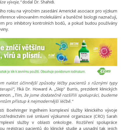
áze vývoje,“
dodal Dr. Shahidi.
šního roku na výročním zasedání Americké asociace pro výzkum
ference věnovaném molekulární a buněčné biologii naznačují,
em pro inhibitory kontrolních bodů, a pokud budou používány
viny.
m nalézt účinnější způsoby léčby pacientů s různými typy
erapií“
, říká Dr. Howard A. „Skip“ Burris, prezident klinických
Cannon.
„Tím, že jsme dodatečně rozšířili spolupráci, budeme
ntům přístup k nejmodernější léčbě.“
i Boehringer Ingelheim komplexní služby klinického vývoje
prostřednictvím své smluvní výzkumné organizace (CRO) Sarah
plexní služby v oblasti onkologie. Rozšíření spolupráce
egistraci pacientů do klinické studie a usnadní tak jejich