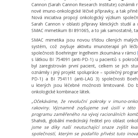
Cannon (Sarah Cannon Research Institute) oznámili roz
nové imuno-onkologické léčivé přípravky, a tak přin
Nová iniciativa propojí onkologický výzkum spole
Sarah Cannon v oblasti přípravy klinických studií 
SMAC mimetikum BI 891065, a to jak samostatně, tak
SMAC mimetika jsou novou třídou cílených malých 
systém, což zvyšuje aktivitu imunoterapií při l
společnosti Boehringer Ingelheim zkoumána v rámci
s látkou BI 754091 (anti-PD-1) u pacientů s pokročil
byl zaregistrován první pacient, celkem se jich st
oznámily i jiný projekt spolupráce – společný progra
PD-1) a BI 754111 (anti-LAG 3) společnosti Boeh
u kterých jsou léčebné možnosti limitované. Do 
onkologické kombinace látek.
„Očekáváme, že revoluční pokroky v imuno-onko
rakoviny. Významně zvyšujeme své úsilí v této 
programu zaměřeného na vývoj racionálních komb
Shahidi, globální medicínský ředitel pro oblast onk
jsme se díky naší neutuchající snaze zvýšit kva
společností, kterým se podařilo přivést tuto inov