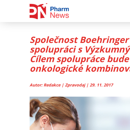
Skip
to
content
Společnost Boehringer 
spolupráci s Výzkumn
Cílem spolupráce bud
onkologické kombinov
Autor: Redakce | Zpravodaj | 29. 11. 2017