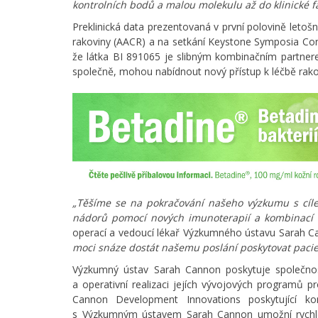
kontrolních bodů a malou molekulu až do klinické f
Preklinická data prezentovaná v první polovině leto
rakoviny (AACR) a na setkání Keystone Symposia Con
že látka BI 891065 je slibným kombinačním partner
společně, mohou nabídnout nový přístup k léčbě rako
„Těšíme se na pokračování našeho výzkumu s cíle
nádorů pomocí nových imunoterapií a kombinací t
operací a vedoucí lékař Výzkumného ústavu Sarah 
moci snáze dostát našemu poslání poskytovat pacie
Výzkumný ústav Sarah Cannon poskytuje společnost
a operativní realizaci jejích vývojových programů 
Cannon Development Innovations poskytující kom
s Výzkumným ústavem Sarah Cannon umožní rychlou r