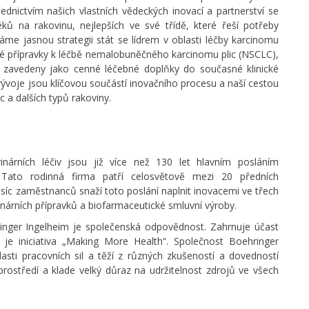
řednictvím našich vlastních vědeckých inovací a partnerství se
 na rakovinu, nejlepších ve své třídě, které řeší potřeby
me jasnou strategii stát se lídrem v oblasti léčby karcinomu
ivé přípravky k léčbě nemalobuněčného karcinomu plic (NSCLC),
a zavedeny jako cenné léčebné doplňky do současné klinické
ývoje jsou klíčovou součástí inovačního procesu a naší cestou
ic a dalších typů rakoviny.
nárních léčiv jsou již více než 130 let hlavním posláním
. Tato rodinná firma patří celosvětově mezi 20 předních
isíc zaměstnanců snaží toto poslání naplnit inovacemi ve třech
inárních přípravků a biofarmaceutické smluvní výroby.
ringer Ingelheim je společenská odpovědnost. Zahrnuje účast
 je iniciativa „Making More Health“. Společnost Boehringer
asti pracovních sil a těží z různých zkušeností a dovedností
ostředí a klade velký důraz na udržitelnost zdrojů ve všech