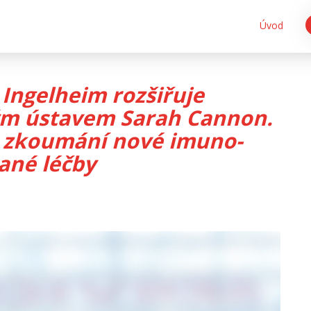
Úvod
Ingelheim rozšiřuje
ým ústavem Sarah Cannon.
e zkoumání nové imuno-
ané léčby