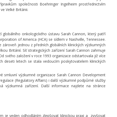
řípravkům společnosti Boehringer Ingelheim prostřednictvím
e Velké Británii.
globálního onkologického ústavu Sarah Cannon, který patří
rporation of America (HCA) se sídlem v Nashville, Tennessee.
e zároveň jednou z předních globálních klinických výzkumných
Velkou Británií. Síť strategických zařízení Sarah Cannon zahrnuje
Od svého založení v roce 1993 organizace odstartovala již více
ých deseti letech se stala vedoucím poskytovatelem klinických
své smluvní výzkumné organizace Sarah Cannon Development
egulace (Regulatory Affairs) i další výzkumné podpůrné služby
cká výzkumná zařízení. Další informace najdete na stránce
im je veden odhodláním zlepšovat klinickou praxi a zvyšovat