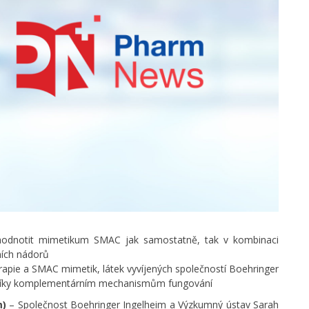
e hodnotit mimetikum SMAC jak samostatně, tak v kombinaci
ních nádorů
apie a SMAC mimetik, látek vyvíjených společností Boehringer
by díky komplementárním mechanismům fungování
m)
– Společnost Boehringer Ingelheim a Výzkumný ústav Sarah