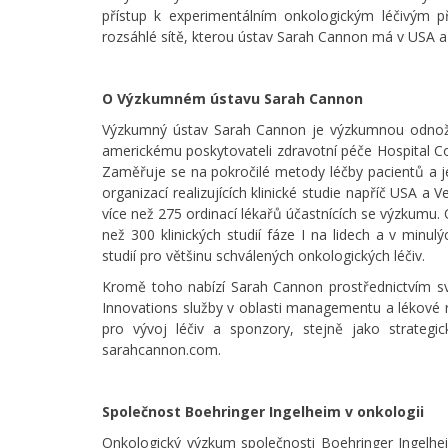
přístup k experimentálním onkologickým léčivým p
rozsáhlé sítě, kterou ústav Sarah Cannon má v USA a v
O Výzkumném ústavu Sarah Cannon
Výzkumný ústav Sarah Cannon je výzkumnou odnoží 
americkému poskytovateli zdravotní péče Hospital Co
Zaměřuje se na pokročilé metody léčby pacientů a j
organizací realizujících klinické studie napříč USA a 
více než 275 ordinací lékařů účastnících se výzkumu. 
než 300 klinických studií fáze I na lidech a v minul
studií pro většinu schválených onkologických léčiv.
Kromě toho nabízí Sarah Cannon prostřednictvím 
Innovations služby v oblasti managementu a lékové r
pro vývoj léčiv a sponzory, stejně jako strategi
sarahcannon.com.
Společnost Boehringer Ingelheim v onkologii
Onkologický výzkum společnosti Boehringer Ingelhe