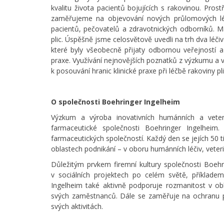
kvalitu života pacientů bojujících s rakovinou. Prost
zaměřujeme na objevování nových průlomových léků
pacientů, pečovatelů a zdravotnických odborníků. Má
plic. Úspěšně jsme celosvětově uvedli na trh dva léč
které byly všeobecně přijaty odbornou veřejností 
praxe. Využívání nejnovějších poznatků z výzkumu a v
k posouvání hranic klinické praxe při léčbě rakoviny pl
O společnosti Boehringer Ingelheim
Výzkum a výroba inovativních humánních a veteri
farmaceutické společnosti Boehringer Ingelheim
farmaceutických společností. Každý den se jejích 50 t
oblastech podnikání – v oboru humánních léčiv, veter
Důležitým prvkem firemní kultury společnosti Boeh
v sociálních projektech po celém světě, příkladem
Ingelheim také aktivně podporuje rozmanitost v obl
svých zaměstnanců. Dále se zaměřuje na ochranu pr
svých aktivitách.