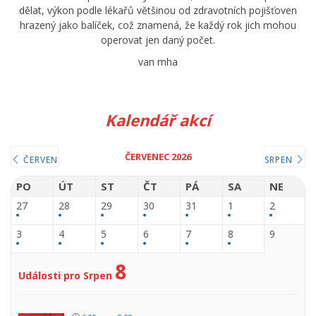
dělat, výkon podle lékařů většinou od zdravotních pojišťoven
hrazený jako balíček, což znamená, že každý rok jich mohou
operovat jen daný počet.
van mha
Kalendář akcí
ČERVENEC 2026
ČERVEN
SRPEN
PO
ÚT
ST
ČT
PÁ
SA
NE
27
28
29
30
31
1
2
3
4
5
6
7
8
9
8
Události pro Srpen