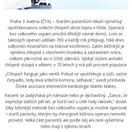
Praha 3. května (ČTK) – Starším pacientům lékaři vyměňují
opotřebovanou srdeční chlopeň skrze tepnu v třísle. Operace
bez celkového uspání umožní dřívější návrat domů. Loni se
takových operací udělalo 700 a každý rok přibývají, řekli dnes
odborníci novinářům na tiskové konferenci. Zatím běžnější je
výměna chlopně s otevřením hrudníku a zastavením srdce,
celkem jde ročně asi o 2500 zákroků. Výskyt zúžení aortální
chlopně stoupá s věkem, v 75 letech ji má pět procent populace.
„Chlopeň funguje jako ventil. Pokud se opotřebuje a zúží, začne
čerpadlo, tedy levá srdeční komora, selhávat,“ uvedl předseda
České asociace intervenční kardiologie Martin Mates.
Pacient se zadýchává při námaze nebo je dýchavičný. „Šance, že
nepřežije dalších pět let, je horší než u celé řady rakovin,“ dodal.
Díky šetrnější metodě bez celkového uspání je možné operovat
i starší pacienty, kterým by chirurgové běžnou operaci nemohli
provést. Velká část pacientů ale podle něj ani není vyšetřena
nebo mají z výkonu strach.