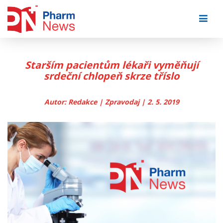
Skip
to
content
Starším pacientům lékaři vyměňují
srdeční chlopeň skrze tříslo
Autor: Redakce | Zpravodaj | 2. 5. 2019