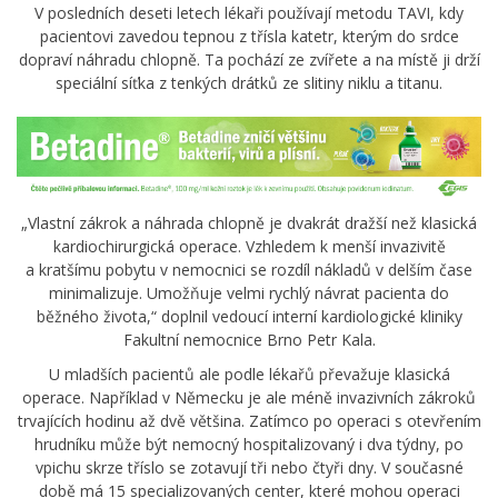
V posledních deseti letech lékaři používají metodu TAVI, kdy
pacientovi zavedou tepnou z třísla katetr, kterým do srdce
dopraví náhradu chlopně. Ta pochází ze zvířete a na místě ji drží
speciální síťka z tenkých drátků ze slitiny niklu a titanu.
„Vlastní zákrok a náhrada chlopně je dvakrát dražší než klasická
kardiochirurgická operace. Vzhledem k menší invazivitě
a kratšímu pobytu v nemocnici se rozdíl nákladů v delším čase
minimalizuje. Umožňuje velmi rychlý návrat pacienta do
běžného života,“ doplnil vedoucí interní kardiologické kliniky
Fakultní nemocnice Brno Petr Kala.
U mladších pacientů ale podle lékařů převažuje klasická
operace. Například v Německu je ale méně invazivních zákroků
trvajících hodinu až dvě většina. Zatímco po operaci s otevřením
hrudníku může být nemocný hospitalizovaný i dva týdny, po
vpichu skrze tříslo se zotavují tři nebo čtyři dny. V současné
době má 15 specializovaných center, které mohou operaci