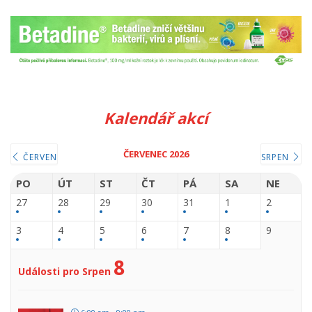
Kalendář akcí
ČERVENEC 2026
ČERVEN
SRPEN
PO
ÚT
ST
ČT
PÁ
SA
NE
27
28
29
30
31
1
2
3
4
5
6
7
8
9
8
Události pro Srpen