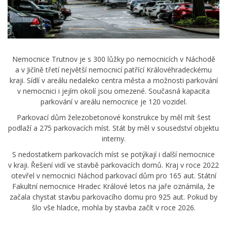
Nemocnice Trutnov je s 300 lůžky po nemocnicích v Náchodě
a v Jičíně třetí největší nemocnicí patřící Královéhradeckému
kraji. Sídlí v areálu nedaleko centra města a možnosti parkování
v nemocnici i jejím okolí jsou omezené. Současná kapacita
parkování v areálu nemocnice je 120 vozidel.
Parkovací dům železobetonové konstrukce by měl mít šest
podlaží a 275 parkovacích míst. Stát by měl v sousedství objektu
interny.
S nedostatkem parkovacích míst se potýkají i další nemocnice
v kraji. Řešení vidí ve stavbě parkovacích domů. Kraj v roce 2022
otevřel v nemocnici Náchod parkovací dům pro 165 aut. Státní
Fakultní nemocnice Hradec Králové letos na jaře oznámila, že
začala chystat stavbu parkovacího domu pro 925 aut. Pokud by
šlo vše hladce, mohla by stavba začít v roce 2026.