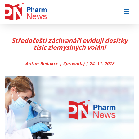
Skip
to
content
Středočeští záchranáři evidují desítky
tisíc zlomyslných volání
Autor: Redakce | Zpravodaj | 24. 11. 2018