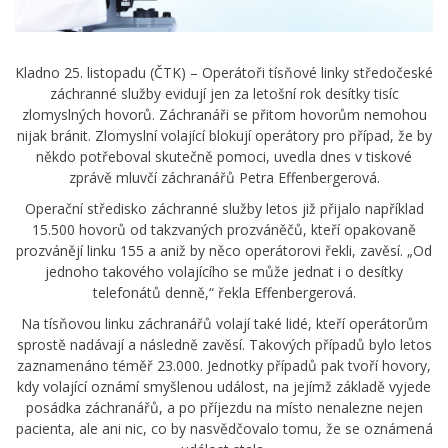
Kladno 25. listopadu (ČTK) – Operátoři tísňové linky středočeské
záchranné služby evidují jen za letošní rok desítky tisíc
zlomyslných hovorů. Záchranáři se přitom hovorům nemohou
nijak bránit. Zlomyslní volající blokují operátory pro případ, že by
někdo potřeboval skutečně pomoci, uvedla dnes v tiskové
zprávě mluvčí záchranářů Petra Effenbergerová.
Operační středisko záchranné služby letos již přijalo například
15.500 hovorů od takzvaných prozváněčů, kteří opakovaně
prozvánějí linku 155 a aniž by něco operátorovi řekli, zavěsí. „Od
jednoho takového volajícího se může jednat i o desítky
telefonátů denně,“ řekla Effenbergerová.
Na tísňovou linku záchranářů volají také lidé, kteří operátorům
sprostě nadávají a následně zavěsí. Takových případů bylo letos
zaznamenáno téměř 23.000. Jednotky případů pak tvoří hovory,
kdy volající oznámí smyšlenou událost, na jejímž základě vyjede
posádka záchranářů, a po příjezdu na místo nenalezne nejen
pacienta, ale ani nic, co by nasvědčovalo tomu, že se oznámená