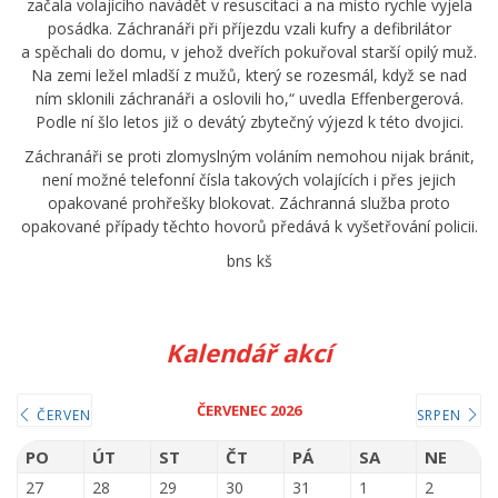
začala volajícího navádět v resuscitaci a na místo rychle vyjela
posádka. Záchranáři při příjezdu vzali kufry a defibrilátor
a spěchali do domu, v jehož dveřích pokuřoval starší opilý muž.
Na zemi ležel mladší z mužů, který se rozesmál, když se nad
ním sklonili záchranáři a oslovili ho,“ uvedla Effenbergerová.
Podle ní šlo letos již o devátý zbytečný výjezd k této dvojici.
Záchranáři se proti zlomyslným voláním nemohou nijak bránit,
není možné telefonní čísla takových volajících i přes jejich
opakované prohřešky blokovat. Záchranná služba proto
opakované případy těchto hovorů předává k vyšetřování policii.
bns kš
Kalendář akcí
ČERVENEC 2026
ČERVEN
SRPEN
PO
ÚT
ST
ČT
PÁ
SA
NE
27
28
29
30
31
1
2