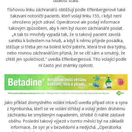
událost stala.
Tísňovou linku záchranářů obtěžují podle Effenbergerové také
takzvaní notoričtí pacienti, kteří volají linku 155, i když není
ohroženo jejich zdraví. Operátorovi ale podají informace
takovým způsobem, aby k nim byl nucen záchranáře poslat.
„A tak to mnohdy vypadá tak, že si takový pacient zavolá
sanitku k bolestem na hrudi, a když k němu přijede posádka,
stěžuje si třeba jen na bolest krční páteře, která trvá dva týdny,
nebo rovnou záchranářům přizná, že se cítí sám a smutný, že
chtěl jen společnost,“ uvedla Effenbergerová. Tito volající podle
ní často jeví známky opilosti.
Jako příklad zlomyslného volání mluvčí uvedla případ otce a syna
z Nymburska, kteří se ve volání střídají a volají jeden druhému
záchranku ke smyšleným napadením, střelbě či náhlé zástavě
oběhu. Poslední takový výjezd v tomto měsíci byl na základě
informace, že syn je v bezvědomí a nedýchá. „Operátorka