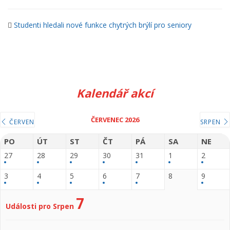
Studenti hledali nové funkce chytrých brýlí pro seniory
Kalendář akcí
ČERVENEC 2026
ČERVEN
SRPEN
PO
ÚT
ST
ČT
PÁ
SA
NE
27
28
29
30
31
1
2
3
4
5
6
7
8
9
7
Události pro Srpen