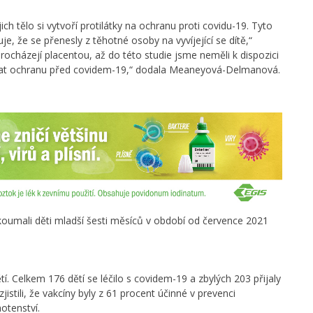
h tělo si vytvoří protilátky na ochranu proti covidu-19. Tyto
je, že se přenesly z těhotné osoby na vyvíjející se dítě,“
procházejí placentou, až do této studie jsme neměli k dispozici
ovat ochranu před covidem-19,“ dodala Meaneyová-Delmanová.
oumali děti mladší šesti měsíců v období od července 2021
í. Celkem 176 dětí se léčilo s covidem-19 a zbylých 203 přijaly
stili, že vakcíny byly z 61 procent účinné v prevenci
hotenství.