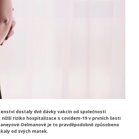
tenství dostaly dvě dávky vakcín od společností
ižší riziko hospitalizace s covidem-19 v prvních šesti
Meaneyové-Delmanové je to pravděpodobně způsobeno
ískaly od svých matek.