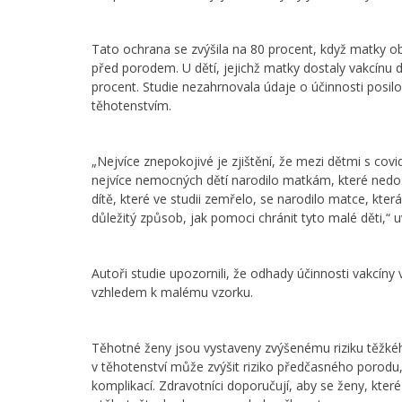
Tato ochrana se zvýšila na 80 procent, když matky ob
před porodem. U dětí, jejichž matky dostaly vakcínu 
procent. Studie nezahrnovala údaje o účinnosti posil
těhotenstvím.
„Nejvíce znepokojivé je zjištění, že mezi dětmi s covi
nejvíce nemocných dětí narodilo matkám, které nedo
dítě, které ve studii zemřelo, se narodilo matce, kte
důležitý způsob, jak pomoci chránit tyto malé děti,
Autoři studie upozornili, že odhady účinnosti vakcíny 
vzhledem k malému vzorku.
Těhotné ženy jsou vystaveny zvýšenému riziku těžké
v těhotenství může zvýšit riziko předčasného porodu
komplikací. Zdravotníci doporučují, aby se ženy, kter