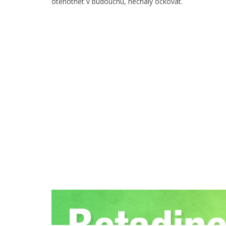
otěhotnět v budoucnu, nechaly očkovat.