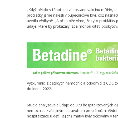
„Když někdo v těhotenství dostane vakcínu mRNA, jejic
protilátky jsme nalezli v pupečníkové krvi, což naznaču
uvedla vědkyně. „A přestože víme, že tyto protilátky 
údaje, které by prokázaly, zda mohou dítěti poskyt
Výzkumníci z dětských nemocnic a odborníci z CDC zk
do ledna 2022.
Studie analyzovala údaje od 379 hospitalizovaných dět
nemocnice kvůli jiným zdravotním problémům. Vědci zji
hospitalizace u dětí, jejichž matky byly očkovány v tě