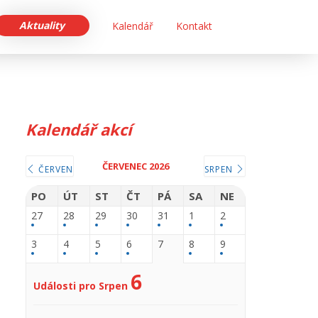
Aktuality
Kalendář
Kontakt
Kalendář akcí
ČERVENEC 2026
ČERVEN
SRPEN
PO
ÚT
ST
ČT
PÁ
SA
NE
27
28
29
30
31
1
2
3
4
5
6
7
8
9
6
Události pro Srpen