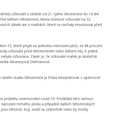
držely očkování v období od 21. týdne těhotenství do 14 dní
dříve během těhotenství, klesla účinnost očkování na 32
ovacích dávek ani o matkách, které se nechaly imunizovat před
dem-19, které přijali na jednotku intenzivní péče, se 88 procent
staly očkování před těhotenstvím nebo během něj. A jediné
rá nebyla očkována. Závěr je, že očkování matek je skutečně
“ uvedla Meaneyová-Delmanová.
v raném stadiu těhotenství je třeba interpretovat s opatrností
ho průběhu onemocnění covid-19. Prodělání této nemoci
, narození mrtvého plodu a případně dalších těhotenských
é jsou těhotné, kojí, snaží se otěhotnět nebo by mohly