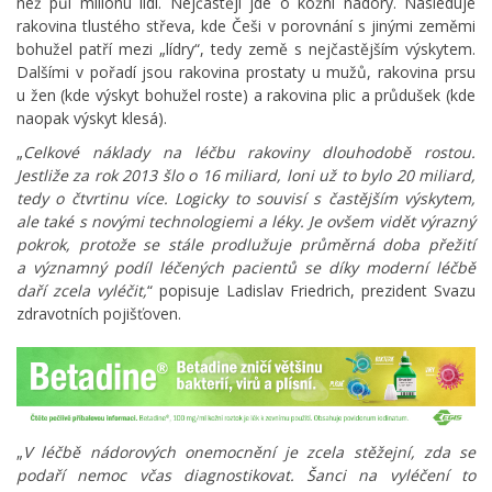
než půl milionu lidí. Nejčastěji jde o kožní nádory. Následuje
rakovina tlustého střeva, kde Češi v porovnání s jinými zeměmi
bohužel patří mezi „lídry“, tedy země s nejčastějším výskytem.
Dalšími v pořadí jsou rakovina prostaty u mužů, rakovina prsu
u žen (kde výskyt bohužel roste) a rakovina plic a průdušek (kde
naopak výskyt klesá).
„
Celkové náklady na léčbu rakoviny dlouhodobě rostou.
Jestliže za rok 2013 šlo o 16 miliard, loni už to bylo 20 miliard,
tedy o čtvrtinu více. Logicky to souvisí s častějším výskytem,
ale také s novými technologiemi a léky. Je ovšem vidět výrazný
pokrok, protože se stále prodlužuje průměrná doba přežití
a významný podíl léčených pacientů se díky moderní léčbě
daří zcela vyléčit,
“ popisuje Ladislav Friedrich, prezident Svazu
zdravotních pojišťoven.
„
V léčbě nádorových onemocnění je zcela stěžejní, zda se
podaří nemoc včas diagnostikovat. Šanci na vyléčení to