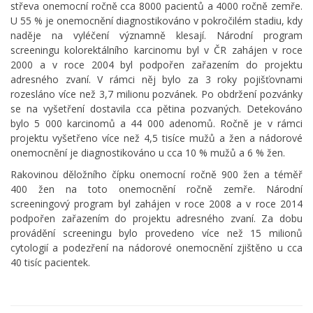
střeva onemocní ročně cca 8000 pacientů a 4000 ročně zemře.
U 55 % je onemocnění diagnostikováno v pokročilém stadiu, kdy
naděje na vyléčení významně klesají. Národní program
screeningu kolorektálního karcinomu byl v ČR zahájen v roce
2000 a v roce 2004 byl podpořen zařazením do projektu
adresného zvaní. V rámci něj bylo za 3 roky pojišťovnami
rozesláno více než 3,7 milionu pozvánek. Po obdržení pozvánky
se na vyšetření dostavila cca pětina pozvaných. Detekováno
bylo 5 000 karcinomů a 44 000 adenomů. Ročně je v rámci
projektu vyšetřeno více než 4,5 tisíce mužů a žen a nádorové
onemocnění je diagnostikováno u cca 10 % mužů a 6 % žen.
Rakovinou děložního čípku onemocní ročně 900 žen a téměř
400 žen na toto onemocnění ročně zemře. Národní
screeningový program byl zahájen v roce 2008 a v roce 2014
podpořen zařazením do projektu adresného zvaní. Za dobu
provádění screeningu bylo provedeno více než 15 milionů
cytologií a podezření na nádorové onemocnění zjištěno u cca
40 tisíc pacientek.