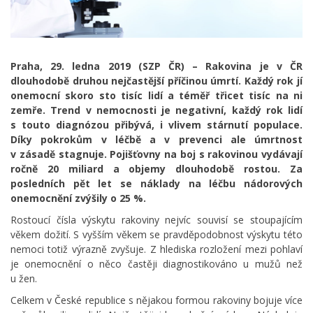
Praha, 29. ledna 2019 (SZP ČR) – Rakovina je v ČR
dlouhodobě druhou nejčastější příčinou úmrtí. Každý rok jí
onemocní skoro sto tisíc lidí a téměř třicet tisíc na ni
zemře. Trend v nemocnosti je negativní, každý rok lidí
s touto diagnózou přibývá, i vlivem stárnutí populace.
Díky pokrokům v léčbě a v prevenci ale úmrtnost
v zásadě stagnuje. Pojišťovny na boj s rakovinou vydávají
ročně 20 miliard a objemy dlouhodobě rostou. Za
posledních pět let se náklady na léčbu nádorových
onemocnění zvýšily o 25 %.
Rostoucí čísla výskytu rakoviny nejvíc souvisí se stoupajícím
věkem dožití. S vyšším věkem se pravděpodobnost výskytu této
nemoci totiž výrazně zvyšuje. Z hlediska rozložení mezi pohlaví
je onemocnění o něco častěji diagnostikováno u mužů než
u žen.
Celkem v České republice s nějakou formou rakoviny bojuje více