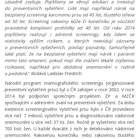
zásadně zvyšuje. Pojišťovny se věnují edukaci a investují
do preventivních vyšetření. Lidé mají například nárok na
bezplatný screening karcinomu prsu od 45 let, tlustého střeva
od 50 let. Screening rakoviny kůže či konečníku je součástí
pravidelné komplexní prohlídky od 40 let. Od roku 2014
pojišťovny realizují i adresné screeningy, kdy lidem se
statisticky vyšším rizikem, u kterých neevidují záznamy
o preventivních vyšetřeních, posílají pozvánky. Samozřejmě
také platí, že na bezplatné vyšetření mají nárok i pacienti
mimo tato omezení, pokud mají dle zvážení lékaře zvýšenou
rizikovost, například pro obdobná onemocnění v rodině
a podobně,
“ dodává Ladislav Friedrich.
Národní program mamografického screeningu (organizované
preventivní vyšetření prsu) byl v ČR zahájen v roce 2002. V roce
2014 byl podpořen společným projektem ZP a MZČR
spočívajícím v adresném zvaní na preventivní vyšetření. Za dobu
existence screeningového vyšetření prsu bylo v ČR provedeno
více než 7 milionů vyšetření prsu a diagnostikováno nádorové
onemocnění u více než 37 tis. žen. Ročně je vyšetřeno více než
700 tisíc žen. U každé dvacáté z nich je detekováno nádorové
onemocnění. Rakovinou konečníku nebo rakovinou tlustého