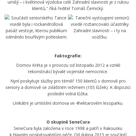
umějí – i květinová výzdoba celé Zahradní slavnosti je z rukou
klientů,“ říká ředitel Tomáš Černický.
Faktografie:
Domov Kréta je v provozu od listopadu 2012 a vznikl
rekonstrukcí bývalé vojenské nemocnice.
Nyní poskytuje služby pro téměř 150 klientů v domově pro
seniory a domově se zvláštním režimem (105 lůžek). K dispozici
poslední volná lůžka.
Unikátní je umístění domova ve 4hektarovém lesoparku.
O skupině SeneCura
SeneCura byla založena v roce 1998 a patří v Rakousku
k hlavním poskytovatelům péče. Od dubna 2015 je součástí