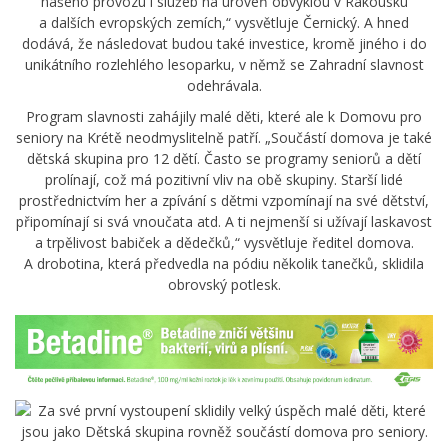
našeho provozu i služeb na úroveň obvyklou v Rakousku
a dalších evropských zemích,“ vysvětluje Černický. A hned
dodává, že následovat budou také investice, kromě jiného i do
unikátního rozlehlého lesoparku, v němž se Zahradní slavnost
odehrávala.
Program slavnosti zahájily malé děti, které ale k Domovu pro
seniory na Krétě neodmyslitelně patří. „Součástí domova je také
dětská skupina pro 12 dětí. Často se programy seniorů a dětí
prolínají, což má pozitivní vliv na obě skupiny. Starší lidé
prostřednictvím her a zpívání s dětmi vzpomínají na své dětství,
připomínají si svá vnoučata atd. A ti nejmenší si užívají laskavost
a trpělivost babiček a dědečků,“ vysvětluje ředitel domova.
A drobotina, která předvedla na pódiu několik tanečků, sklidila
obrovský potlesk.