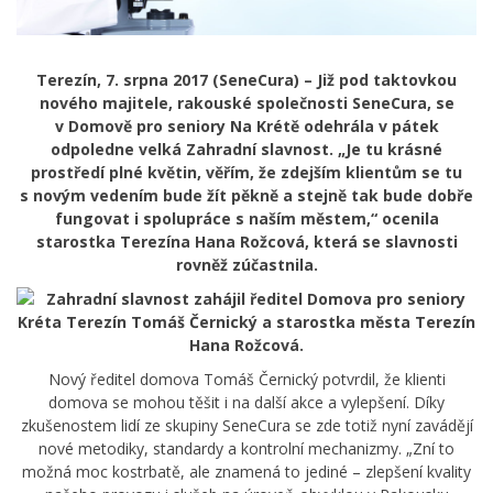
Terezín, 7. srpna 2017 (SeneCura) –
Již pod taktovkou
nového majitele, rakouské společnosti SeneCura, se
v Domově pro seniory Na Krétě odehrála v pátek
odpoledne velká Zahradní slavnost. „Je tu krásné
prostředí plné květin, věřím, že zdejším klientům se tu
s novým vedením bude žít pěkně a stejně tak bude dobře
fungovat i spolupráce s naším městem
,“ ocenila
starostka Terezína Hana Rožcová, která se slavnosti
rovněž zúčastnila.
Nový ředitel domova Tomáš Černický potvrdil, že klienti
domova se mohou těšit i na další akce a vylepšení. Díky
zkušenostem lidí ze skupiny SeneCura se zde totiž nyní zavádějí
nové metodiky, standardy a kontrolní mechanizmy. „Zní to
možná moc kostrbatě, ale znamená to jediné – zlepšení kvality