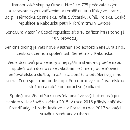
francouzské skupiny Orpea, která se 775 pečovatelskými
a zdravotnickými zařízeními a téměř 80 000 lůžky ve Francii,
Belgii, Německu, Španělsku, Itálii, Švýcarsku, Číně, Polsku, České
republice a Rakousku patří k lídrům trhu v Evropě.
SeneCura vlastní v České republice síť s 16 zařízeními (z toho již
10 v provozu).
Senior Holding je většinově vlastněn společností SeneCura s.r.o.,
českou dceřinou společností SeneCura z Rakouska.
Vedle domovů pro seniory s nejvyššími standardy péče nabízí
společnost i domovy se zvláštním režimem, odlehčovací
pečovatelskou službu, jakož i stacionáře a oddělení vigilního
koma. Toto spektrum bude doplněno domovy s pečovatelskou
službou a také spoluprací se školkami.
Společnost GrandPark otevřela první ze svých domovů pro
seniory v Havířově v květnu 2015. V roce 2016 přibyly další dva
GrandParky v Hradci Králové a v Praze, v roce 2017 se začal
stavět GrandPark v Liberci.