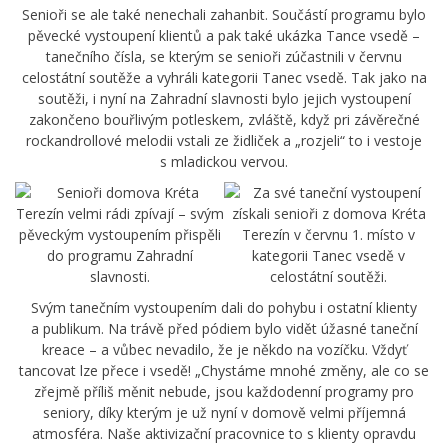
Senioři se ale také nenechali zahanbit. Součástí programu bylo
pěvecké vystoupení klientů a pak také ukázka Tance vsedě –
tanečního čísla, se kterým se senioři zúčastnili v červnu
celostátní soutěže a vyhráli kategorii Tanec vsedě. Tak jako na
soutěži, i nyní na Zahradní slavnosti bylo jejich vystoupení
zakončeno bouřlivým potleskem, zvláště, když pri závěrečné
rockandrollové melodii vstali ze židliček a „rozjeli“ to i vestoje
s mladickou vervou.
Svým tanečním vystoupením dali do pohybu i ostatní klienty
a publikum. Na trávě před pódiem bylo vidět úžasné taneční
kreace – a vůbec nevadilo, že je někdo na vozíčku. Vždyť
tancovat lze přece i vsedě! „Chystáme mnohé změny, ale co se
zřejmě příliš měnit nebude, jsou každodenní programy pro
seniory, díky kterým je už nyní v domově velmi příjemná
atmosféra. Naše aktivizační pracovnice to s klienty opravdu