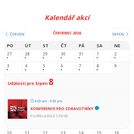
Kalendář akcí
ČERVENEC 2026
ČERVEN
SRPEN
PO
ÚT
ST
ČT
PÁ
SA
NE
27
28
29
30
31
1
2
3
4
5
6
7
8
9
8
Události pro Srpen
6:00 am - 9:00 pm
KONFERENCE PRO ZDRAVOTNÍKY
Poděbradská 538/46
10
11
12
13
14
15
16