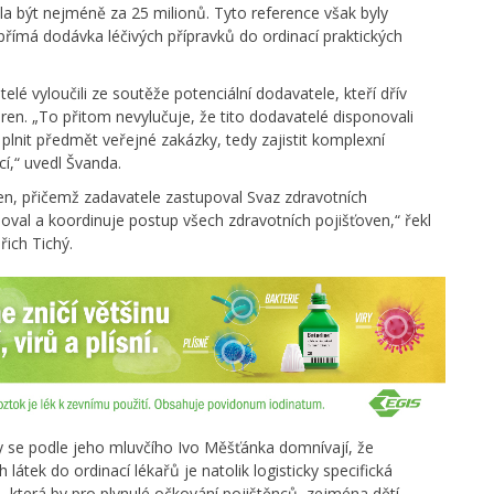
a být nejméně za 25 milionů. Tyto reference však byly
ímá dodávka léčivých přípravků do ordinací praktických
 vyloučili ze soutěže potenciální dodavatele, kteří dřív
áren. „To přitom nevylučuje, že tito dodavatelé disponovali
nit předmět veřejné zakázky, tedy zajistit komplexní
cí,“ uvedl Švanda.
en, přičemž zadavatele zastupoval Svaz zdravotních
oval a koordinuje postup všech zdravotních pojišťoven,“ řekl
ich Tichý.
y se podle jeho mluvčího Ivo Měšťánka domnívají, že
látek do ordinací lékařů je natolik logisticky specifická
ka, která by pro plynulé očkování pojištěnců, zejména dětí