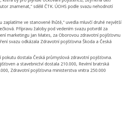
butor znamenat,“ sdělil ČTK. ÚOHS podle svazu nehodnotí
 zaplatíme ve stanovené lhůtě,“ uvedla mluvčí druhé největší
ečková. Přípravu žaloby pod vedením svazu potvrdil za
lení marketingu Jan Mates, za Oborovou zdravotní pojišťovnu
dření svazu odkázala Zdravotní pojišťovna Škoda a Česká
ní pokutu dostala Česká průmyslová zdravotní pojišťovna.
ťoven a stavebnictví dostala 210.000, Revírní bratrská
000, Zdravotní pojišťovna ministerstva vnitra 250.000