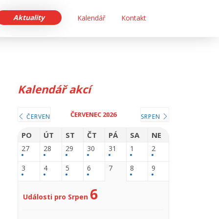
Aktuality
Kalendář
Kontakt
Kalendář akcí
ČERVENEC 2026
ČERVEN
SRPEN
PO
ÚT
ST
ČT
PÁ
SA
NE
27
28
29
30
31
1
2
3
4
5
6
7
8
9
6
Události pro Srpen