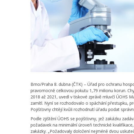
Brno/Praha 8. dubna (ČTK) – Úřad pro ochranu hosp
pravomocně celkovou pokutu 1,79 milionu korun. Chy
2018 až 2021, uvedl v tiskové zprávě mluvčí ÚOHS Ma
zamítl. Nyní se rozhodovalo o spáchání přestupku, pr
Pojišťovny chtějí kvůli rozhodnutí úřadu podat správní
Podle zjištění ÚOHS se pojišťovny, jež zakázku zadáva
požadavek na minimální úroveň technické kvalifikace
zakázky. „Požadovaly doložení nejméně dvou uskute