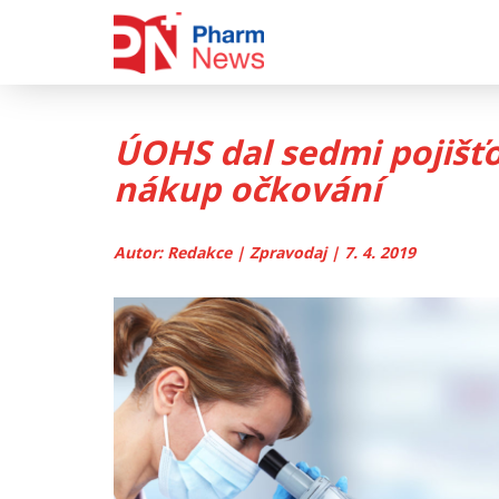
Skip
to
content
ÚOHS dal sedmi pojišť
nákup očkování
Autor: Redakce | Zpravodaj | 7. 4. 2019