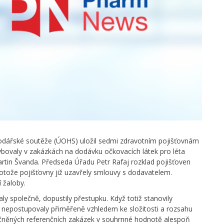
odářské soutěže (ÚOHS) uložil sedmi zdravotním pojišťovnám
bovaly v zakázkách na dodávku očkovacích látek pro léta
rtin Švanda. Předseda Úřadu Petr Rafaj rozklad pojišťoven
otože pojišťovny již uzavřely smlouvy s dodavatelem.
 žaloby.
ly společně, dopustily přestupku. Když totiž stanovily
, nepostupovaly přiměřeně vzhledem ke složitosti a rozsahu
čněných referenčních zakázek v souhrnné hodnotě alespoň