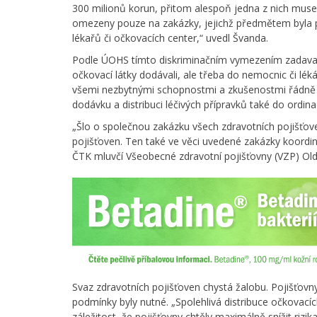
300 milionů korun, přitom alespoň jedna z nich musel
omezeny pouze na zakázky, jejichž předmětem byla př
lékařů či očkovacích center,“ uvedl Švanda.
Podle ÚOHS tímto diskriminačním vymezením zadavatelé
očkovací látky dodávali, ale třeba do nemocnic či lék
všemi nezbytnými schopnostmi a zkušenostmi řádně pl
dodávku a distribuci léčivých přípravků také do ordina
„Šlo o společnou zakázku všech zdravotních pojišťov
pojišťoven. Ten také ve věci uvedené zakázky koordin
ČTK mluvčí Všeobecné zdravotní pojišťovny (VZP) Oldř
Svaz zdravotních pojišťoven chystá žalobu. Pojišťovn
podmínky byly nutné. „Spolehlivá distribuce očkovacích 
záležitost, že pojišťovny chtěly maximálně snížit rizi