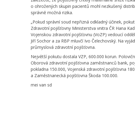
o ohrožených skupin pacientů mohl nezkušený distri
správně možná rizika.
„Pokud správní soud nepřizná odkladný účinek, pokutu
Zdravotní pojišťovny Ministerstva vnitra ČR Hana Kad
Vojenskou zdravotní pojišťovnu (VoZP) vedoucí oddě
Jiří Sochor a za RBP mluvčí Ivo Čelechovský. Na vyjá
průmyslová zdravotní pojišťovna.
Největší pokutu dostala VZP, 600.000 korun. Polovič
Oborová zdravotní pojišťovna zaměstnanců bank, pojiš
pokladna 150.000, Vojenská zdravotní pojišťovna 180.
a Zaměstnanecká pojišťovna Škoda 100.000.
mei van sd