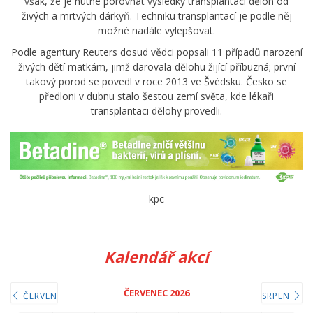
však, že je nutné porovnat výsledky transplantací děloh od
živých a mrtvých dárkyň. Techniku transplantací je podle něj
možné nadále vylepšovat.
Podle agentury Reuters dosud vědci popsali 11 případů narození
živých dětí matkám, jimž darovala dělohu žijící příbuzná; první
takový porod se povedl v roce 2013 ve Švédsku. Česko se
předloni v dubnu stalo šestou zemí světa, kde lékaři
transplantaci dělohy provedli.
kpc
Kalendář akcí
ČERVENEC 2026
ČERVEN
SRPEN