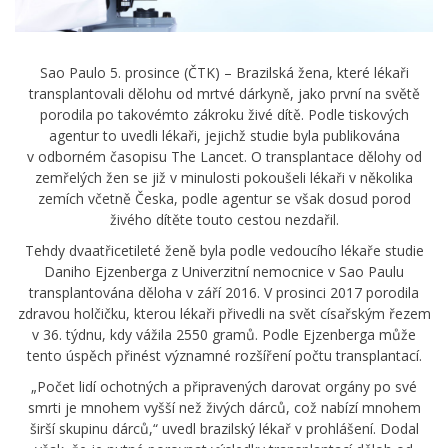
Sao Paulo 5. prosince (ČTK) – Brazilská žena, které lékaři
transplantovali dělohu od mrtvé dárkyně, jako první na světě
porodila po takovémto zákroku živé dítě. Podle tiskových
agentur to uvedli lékaři, jejichž studie byla publikována
v odborném časopisu The Lancet. O transplantace dělohy od
zemřelých žen se již v minulosti pokoušeli lékaři v několika
zemích včetně Česka, podle agentur se však dosud porod
živého dítěte touto cestou nezdařil.
Tehdy dvaatřicetileté ženě byla podle vedoucího lékaře studie
Daniho Ejzenberga z Univerzitní nemocnice v Sao Paulu
transplantována děloha v září 2016. V prosinci 2017 porodila
zdravou holčičku, kterou lékaři přivedli na svět císařským řezem
v 36. týdnu, kdy vážila 2550 gramů. Podle Ejzenberga může
tento úspěch přinést významné rozšíření počtu transplantací.
„Počet lidí ochotných a připravených darovat orgány po své
smrti je mnohem vyšší než živých dárců, což nabízí mnohem
širší skupinu dárců,“ uvedl brazilský lékař v prohlášení. Dodal